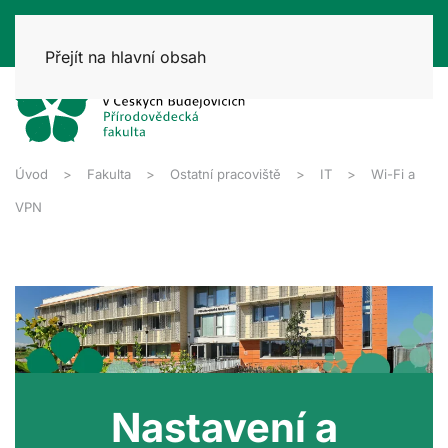
Přejít na hlavní obsah
Úvod
Fakulta
Ostatní pracoviště
IT
Wi-Fi a
VPN
Nastavení a