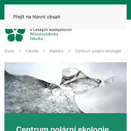
Přejít na hlavní obsah
Úvod
Fakulta
Katedry
Centrum polární ekologie
Centrum polární ekologie