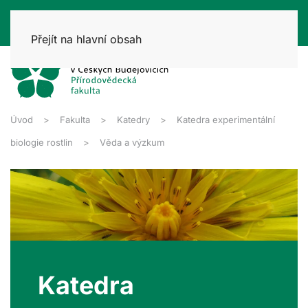
Přejít na hlavní obsah
Úvod
Fakulta
Katedry
Katedra experimentální
biologie rostlin
Věda a výzkum
Katedra