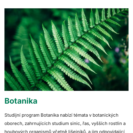
Botanika
Studijní program Botanika nabízí témata v botanických
oborech, zahrnujících studium sinic, řas, vyšších rostlin a
houbových organismů včetně lišejníků, a jim odpovídající