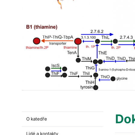
Do
O katedře
Lidé a kontakty