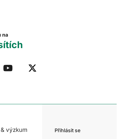
u na
sítích
 & výzkum
Přihlásit se