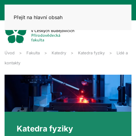
Přejít na hlavní obsah
Úvod
Fakulta
Katedry
Katedra fyziky
Lidé a
kontakty
Katedra fyziky