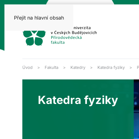
Přejít na hlavní obsah
Úvod
Fakulta
Katedry
Katedra fyziky
P
Katedra fyziky