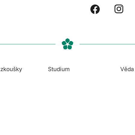
í zkoušky
Studium
Věda