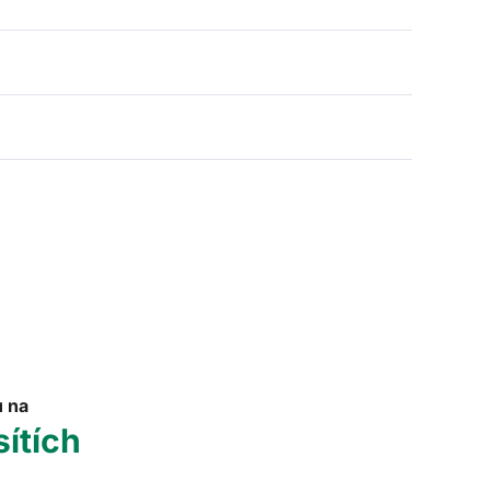
u na
sítích