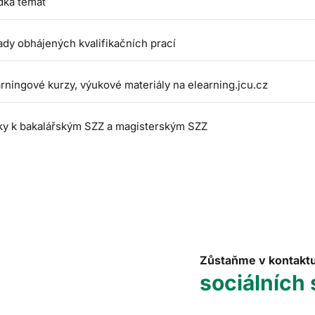
dka témat
ady obhájených kvalifikačních prací
rningové kurzy, výukové materiály na elearning.jcu.cz
ky k bakalářským SZZ a magisterským SZZ
Zůstaňme v kontakt
sociálních 