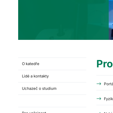
Pro
O katedře
Lidé a kontakty
Portá
Uchazeč o studium
Fyzi
Pro studenty