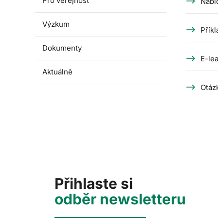
Pro veřejnost
Nabí
Výzkum
Příkl
Dokumenty
E-lea
Aktuálně
Otáz
Přihlaste si
odběr newsletteru