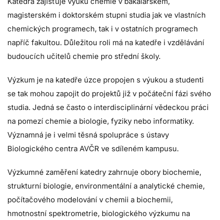
Katedra zajišťuje výuku chemie v bakalářském,
magisterském i doktorském stupni studia jak ve vlastních
chemických programech, tak i v ostatních programech
napříč fakultou. Důležitou roli má na katedře i vzdělávání
budoucích učitelů chemie pro střední školy.
Výzkum je na katedře úzce propojen s výukou a studenti
se tak mohou zapojit do projektů již v počáteční fázi svého
studia. Jedná se často o interdisciplinární vědeckou práci
na pomezí chemie a biologie, fyziky nebo informatiky.
Významná je i velmi těsná spolupráce s ústavy
Biologického centra AVČR ve sdíleném kampusu.
Výzkumné zaměření katedry zahrnuje obory biochemie,
strukturní biologie, environmentální a analytické chemie,
počítačového modelování v chemii a biochemii,
hmotnostní spektrometrie, biologického výzkumu na