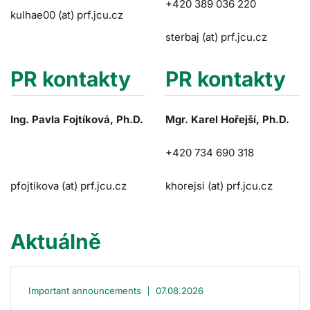
+420 389 036 220
kulhae00 (at) prf.jcu.cz
sterbaj (at) prf.jcu.cz
PR kontakty
PR kontakty
Ing. Pavla Fojtíková, Ph.D.
Mgr. Karel Hořejší, Ph.D.
+420 734 690 318
pfojtikova (at) prf.jcu.cz
khorejsi (at) prf.jcu.cz
Read more
Aktuálně
Important announcements
07.08.2026