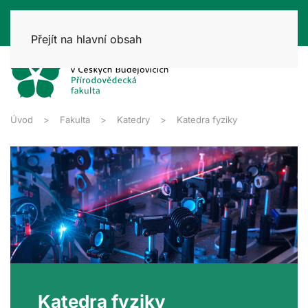
Přejít na hlavní obsah
Úvod
Fakulta
Katedry
Katedra fyziky
Katedra fyziky