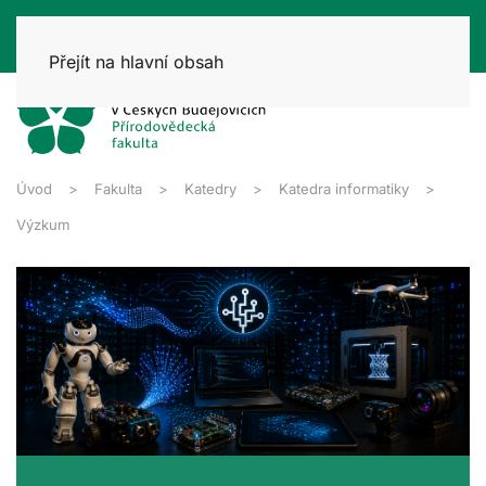
Přejít na hlavní obsah
Úvod
Fakulta
Katedry
Katedra informatiky
Výzkum