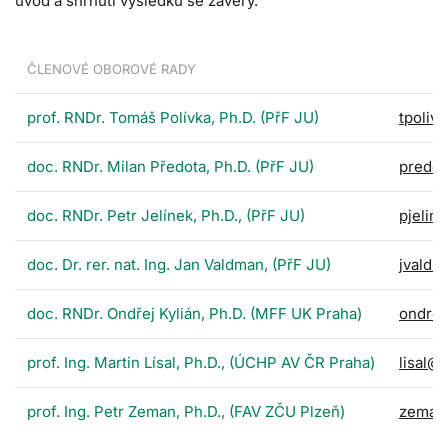
úvod a shrnutí výsledků se závěry.
ČLENOVÉ OBOROVÉ RADY
prof. RNDr. Tomáš Polívka, Ph.D. (PřF JU)
tpoliv
doc. RNDr. Milan Předota, Ph.D. (PřF JU)
predot
doc. RNDr. Petr Jelínek, Ph.D., (PřF JU)
pjelin
doc. Dr. rer. nat. Ing. Jan Valdman, (PřF JU)
jvaldm
doc. RNDr. Ondřej Kylián, Ph.D. (MFF UK Praha)
ondrej
prof. Ing. Martin Lísal, Ph.D., (ÚCHP AV ČR Praha)
lisal@i
prof. Ing. Petr Zeman, Ph.D., (FAV ZČU Plzeň)
zeman