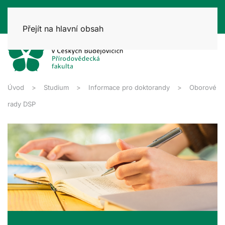
Přejít na hlavní obsah
Úvod
Studium
Informace pro doktorandy
Oborové
rady DSP