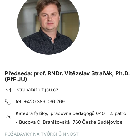
Předseda: prof. RNDr. Vítězslav Straňák, Ph.D.
(PřF JU)
stranak@prf.jcu.cz
tel. +420 389 036 269
Katedra fyziky, pracovna pedagogů 040 - 2. patro
- Budova C, Branišovská 1760 České Budějovice
POŽADAVKY NA TVŮRČÍ ČINNOST