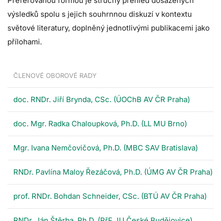
Preferovanou formou je stručný přehled dosažených
výsledků spolu s jejich souhrnnou diskuzí v kontextu
světové literatury, doplněný jednotlivými publikacemi jako
přílohami.
ČLENOVÉ OBOROVÉ RADY
doc. RNDr. Jiří Brynda, CSc. (ÚOChB AV ČR Praha)
doc. Mgr. Radka Chaloupková, Ph.D. (LL MU Brno)
Mgr. Ivana Nemčovičová, Ph.D. (MBC SAV Bratislava)
RNDr. Pavlína Maloy Řezáčová, Ph.D. (ÚMG AV ČR Praha)
prof. RNDr. Bohdan Schneider, CSc. (BTÚ AV ČR Praha)
RNDr. Ján Štěrba, Ph.D. (PřF JU České Budějovice)