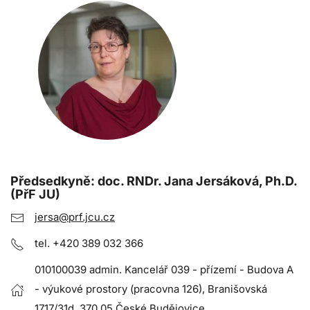
Předsedkyně
: doc. RNDr. Jana Jersáková, Ph.D.
(PřF JU)
jersa@prf.jcu.cz
tel. +420 389 032 366
010100039 admin. Kancelář 039 - přízemí - Budova A
- výukové prostory (pracovna 126), Branišovská
1717/31d, 370 05 České Budějovice