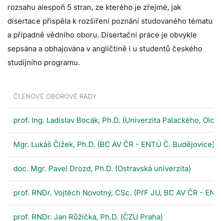
rozsahu alespoň 5 stran, ze kterého je zřejmé, jak
disertace přispěla k rozšíření poznání studovaného tématu
a případně vědního oboru. Disertační práce je obvykle
sepsána a obhajována v angličtině i u studentů českého
studijního programu.
ČLENOVÉ OBOROVÉ RADY
prof. Ing. Ladislav Bocák, Ph.D. (Univerzita Palackého, Olo
Mgr. Lukáš Čížek, Ph.D. (BC AV ČR - ENTÚ Č. Budějovice)
doc. Mgr. Pavel Drozd, Ph.D. (Ostravská univerzita)
prof. RNDr. Vojtěch Novotný, CSc. (PřF JU, BC AV ČR - ENT
prof. RNDr. Jan Růžička, Ph.D. (ČZU Praha)