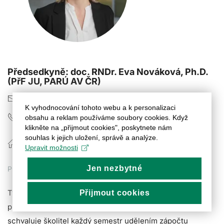
Předsedkyně: doc. RNDr. Eva Nováková, Ph.D.
(PřF JU, PARÚ AV ČR)
novake01@prf.jcu.cz
K vyhodnocování tohoto webu a k personalizaci
tel. +420 389 036 295
obsahu a reklam používáme soubory cookies. Když
klikněte na „přijmout cookies", poskytnete nám
010502045 pracovna 045 - 2. patro - Budova C,
souhlas k jejich uložení, správě a analýze.
Upravit možnosti
Branišovská 1760 České Budějovice
Jen nezbytné
POŽADAVKY NA TVŮRČÍ ČINNOST
Tvůrčí činnost je hlavní náplní studia v DSP. Student
Přijmout cookies
pracuje soustavně na tématu své disertační práce, což
schvaluje školitel každý semestr udělením zápočtu