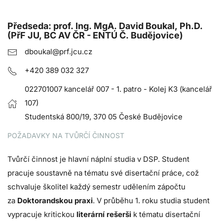
Předseda:
prof. Ing. MgA. David Boukal, Ph.D.
(PřF JU, BC AV ČR - ENTÚ Č. Budějovice)
dboukal@prf.jcu.cz
+420 389 032 327
022701007 kancelář 007 - 1. patro - Kolej K3 (kancelář
107)
Studentská 800/19, 370 05 České Budějovice
POŽADAVKY NA TVŮRČÍ ČINNOST
Tvůrčí činnost je hlavní náplní studia v DSP. Student
pracuje soustavně na tématu své disertační práce, což
schvaluje školitel každý semestr udělením zápočtu
za
Doktorandskou praxi
. V průběhu 1. roku studia student
vypracuje kritickou
literární rešerši
k tématu disertační