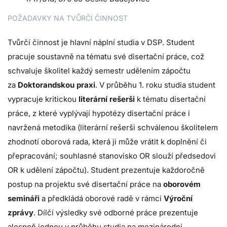
POŽADAVKY NA TVŮRČÍ ČINNOST
Tvůrčí činnost je hlavní náplní studia v DSP. Student
pracuje soustavně na tématu své disertační práce, což
schvaluje školitel každý semestr udělením zápočtu
za
Doktorandskou praxi
. V průběhu 1. roku studia student
vypracuje kritickou
literární rešerši
k tématu disertační
práce, z které vyplývají hypotézy disertační práce i
navržená metodika (literární rešerši schválenou školitelem
zhodnotí oborová rada, která ji může vrátit k doplnění či
přepracování; souhlasné stanovisko OR slouží předsedovi
OR k udělení zápočtu). Student prezentuje každoročně
postup na projektu své disertační práce na
oborovém
semináři
a předkládá oborové radě v rámci
Výroční
zprávy
. Dílčí výsledky své odborné práce prezentuje
alespoň jednou v průběhu studia na mezinárodní