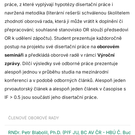
práce, z které vyplývají hypotézy disertační práce i
navržená metodika (literární rešerši schválenou školitelem
zhodnotí oborová rada, která ji může vrátit k doplnění či
přepracování; souhlasné stanovisko OR slouží předsedovi
OR k udělení zápočtu). Student prezentuje každoročně
postup na projektu své disertační práce na
oborovém
semináři
a předkládá oborové radě v rámci
Výroční
zprávy
. Dílčí výsledky své odborné práce prezentuje
alespoň jednou v průběhu studia na mezinárodní
konferenci a v podobě odborných článků. Alespoň jeden
prvoautorský článek a alespoň jeden článek v časopise s
IF > 0.5 jsou součástí jeho disertační práce.
ČLENOVÉ OBOROVÉ RADY
RNDr. Petr Blabolil, Ph.D. (PřF JU, BC AV ČR - HBÚ Č. Budě