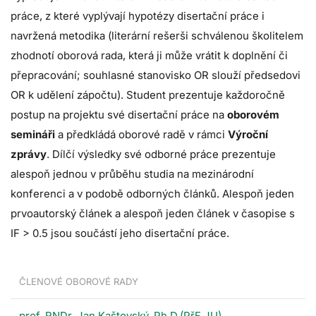
práce, z které vyplývají hypotézy disertační práce i
navržená metodika (literární rešerši schválenou školitelem
zhodnotí oborová rada, která ji může vrátit k doplnění či
přepracování; souhlasné stanovisko OR slouží předsedovi
OR k udělení zápočtu). Student prezentuje každoročně
postup na projektu své disertační práce na
oborovém
semináři
a předkládá oborové radě v rámci
Výroční
zprávy
. Dílčí výsledky své odborné práce prezentuje
alespoň jednou v průběhu studia na mezinárodní
konferenci a v podobě odborných článků. Alespoň jeden
prvoautorský článek a alespoň jeden článek v časopise s
IF > 0.5 jsou součástí jeho disertační práce.
ČLENOVÉ OBOROVÉ RADY
prof. RNDr. Jan Kaštovský, Ph.D.(PřF JU)