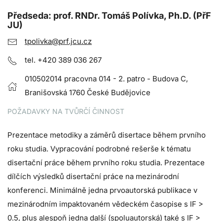
Předseda: prof. RNDr. Tomáš Polívka, Ph.D. (PřF
JU)
tpolivka@prf.jcu.cz
tel. +420 389 036 267
010502014 pracovna 014 - 2. patro - Budova C,
Branišovská 1760 České Budějovice
POŽADAVKY NA TVŮRČÍ ČINNOST
Prezentace metodiky a záměrů disertace během prvního
roku studia. Vypracování podrobné rešerše k tématu
disertační práce během prvního roku studia. Prezentace
dílčích výsledků disertační práce na mezinárodní
konferenci. Minimálně jedna prvoautorská publikace v
mezinárodním impaktovaném vědeckém časopise s IF >
0.5, plus alespoň jedna další (spoluautorská) také s IF >