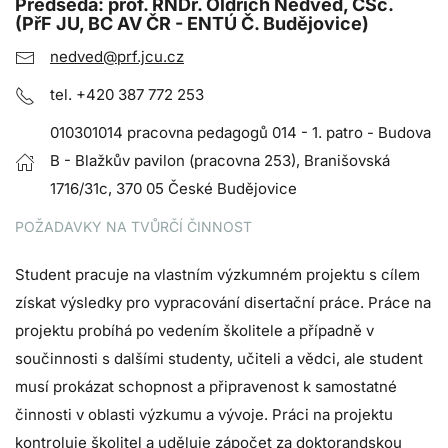
Předseda: prof. RNDr. Oldřich Nedvěd, CSc.
(PřF JU, BC AV ČR - ENTÚ Č. Budějovice)
nedved@prf.jcu.cz
tel. +420 387 772 253
010301014 pracovna pedagogů 014 - 1. patro - Budova
B - Blažkův pavilon (pracovna 253), Branišovská
1716/31c, 370 05 České Budějovice
POŽADAVKY NA TVŮRČÍ ČINNOST
Student pracuje na vlastním výzkumném projektu s cílem
získat výsledky pro vypracování disertační práce. Práce na
projektu probíhá po vedením školitele a případně v
součinnosti s dalšími studenty, učiteli a vědci, ale student
musí prokázat schopnost a připravenost k samostatné
činnosti v oblasti výzkumu a vývoje. Práci na projektu
kontroluje školitel a uděluje zápočet za doktorandskou