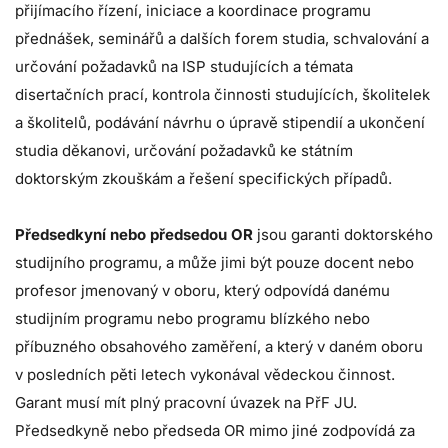
přijímacího řízení, iniciace a koordinace programu
přednášek, seminářů a dalších forem studia, schvalování a
určování požadavků na ISP studujících a témata
disertačních prací, kontrola činnosti studujících, školitelek
a školitelů, podávání návrhu o úpravě stipendií a ukončení
studia děkanovi, určování požadavků ke státním
doktorským zkouškám a řešení specifických případů.
Předsedkyní nebo předsedou OR
jsou garanti doktorského
studijního programu, a může jimi být pouze docent nebo
profesor jmenovaný v oboru, který odpovídá danému
studijním programu nebo programu blízkého nebo
příbuzného obsahového zaměření, a který v daném oboru
v posledních pěti letech vykonával vědeckou činnost.
Garant musí mít plný pracovní úvazek na PřF JU.
Předsedkyně nebo předseda OR mimo jiné zodpovídá za