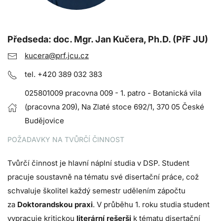
Předseda
: doc. Mgr. Jan Kučera, Ph.D. (PřF JU)
kucera@prf.jcu.cz
tel. +420 389 032 383
025801009 pracovna 009 - 1. patro - Botanická vila
(pracovna 209), Na Zlaté stoce 692/1, 370 05 České
Budějovice
POŽADAVKY NA TVŮRČÍ ČINNOST
Tvůrčí činnost je hlavní náplní studia v DSP. Student
pracuje soustavně na tématu své disertační práce, což
schvaluje školitel každý semestr udělením zápočtu
za
Doktorandskou praxi
. V průběhu 1. roku studia student
vypracuje kritickou
literární rešerši
k tématu disertační