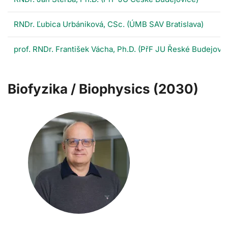
RNDr. Ľubica Urbániková, CSc. (ÚMB SAV Bratislava)
prof. RNDr. František Vácha, Ph.D. (PřF JU Řeské Budejovic
Biofyzika / Biophysics (2030)