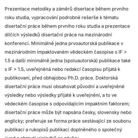
Prezentace metodiky a záměrů disertace během prvního
roku studia, vypracování podrobné rešerše k tématu
disertační práce během prvního roku studia a prezentace
dílčích výsledků disertační práce na mezinárodní
konferenci. Minimálně jedna prvoautorská publikace v
mezinárodním impaktovaném vědeckém časopise s IF >
1.5 a další minimálně jedna (spoluautorská) publikace také
s IF > 1.5, uveřejněná nebo redakcí časopisu přijatá k
publikovaní, před obhajobou Ph.D. práce. Doktorská
disertační práce musí obsahovat původní a uveřejněné
výsledky nebo výsledky přijaté k uveřejnění, a to ve
vědeckém časopise s odpovídajícím impaktním faktorem;
disertační práce může být napsána česky, slovensky nebo
anglicky; preferuje se forma práce sestávající ze souboru
publikací a rukopisů publikací doplněného o společný