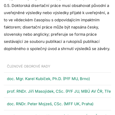
0.5. Doktorská disertační práce musí obsahovat původní a
uveřejněné výsledky nebo výsledky přijaté k uveřejnění, a
to ve vědeckém časopisu s odpovídajícím impaktním
faktorem; disertační práce může být napsána česky,
slovensky nebo anglicky; preferuje se forma práce
sestávající ze souboru publikací a rukopisů publikací
doplněného o společný úvod a shrnutí výsledků se závěry.
ČLENOVÉ OBOROVÉ RADY
doc. Mgr. Karel Kubíček, Ph.D. (PřF MU, Brno)
prof. RNDr. Jiří Masojídek, CSc. (PřF JU, MBÚ AV ČR, Třeb
doc. RNDr. Peter Mojzeš, CSc. (MFF UK, Praha)