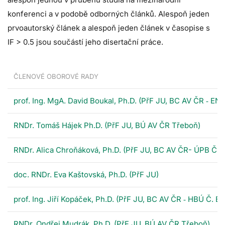
konferenci a v podobě odborných článků. Alespoň jeden
prvoautorský článek a alespoň jeden článek v časopise s
IF > 0.5 jsou součástí jeho disertační práce.
ČLENOVÉ OBOROVÉ RADY
prof. Ing. MgA. David Boukal, Ph.D. (PřF JU, BC AV ČR ‐ EN
RNDr. Tomáš Hájek Ph.D. (PřF JU, BÚ AV ČR Třeboň)
RNDr. Alica Chroňáková, Ph.D. (PřF JU, BC AV ČR- ÚPB Č. 
doc. RNDr. Eva Kaštovská, Ph.D. (PřF JU)
prof. Ing. Jiří Kopáček, Ph.D. (PřF JU, BC AV ČR ‐ HBÚ Č. B
RNDr. Ondřej Mudrák, Ph.D. (PřF JU, BÚ AV ČR Třeboň)