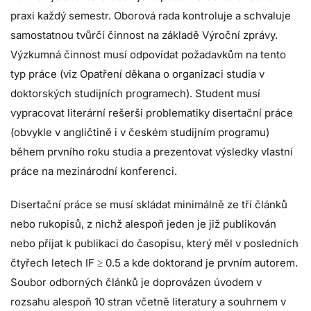
praxi každý semestr. Oborová rada kontroluje a schvaluje
samostatnou tvůrčí činnost na základě Výroční zprávy.
Výzkumná činnost musí odpovídat požadavkům na tento
typ práce (viz Opatření děkana o organizaci studia v
doktorských studijních programech). Student musí
vypracovat literární rešerši problematiky disertační práce
(obvykle v angličtině i v českém studijním programu)
během prvního roku studia a prezentovat výsledky vlastní
práce na mezinárodní konferenci.
Disertační práce se musí skládat minimálně ze tří článků
nebo rukopisů, z nichž alespoň jeden je již publikován
nebo přijat k publikaci do časopisu, který měl v posledních
čtyřech letech IF ≥ 0.5 a kde doktorand je prvním autorem.
Soubor odborných článků je doprovázen úvodem v
rozsahu alespoň 10 stran včetně literatury a souhrnem v