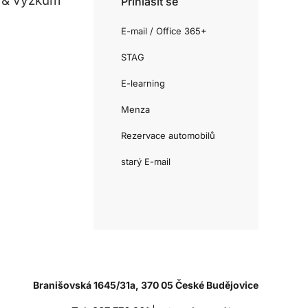
 & výzkum
Přihlásit se
E-mail / Office 365+
STAG
E-learning
Menza
Rezervace automobilů
starý E-mail
Branišovská 1645/31a, 370 05 České Budějovice