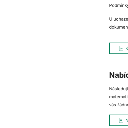
Podmínky
U uchaze
dokumen
K
Nabí
Následují
matemati
vás žádné
N