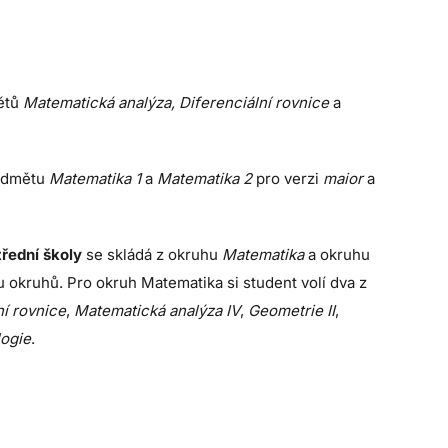
ětů
Matematická analýza, Diferenciální rovnice
a
ředmětu
Matematika 1
a
Matematika 2
pro verzi
maior
a
třední školy
se skládá z okruhu
Matematika
a okruhu
u okruhů. Pro okruh Matematika si student volí dva z
ní rovnice
,
Matematická analýza IV
,
Geometrie II
,
logie
.