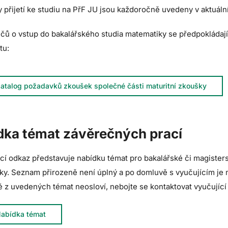
 přijetí ke studiu na PřF JU jsou každoročně uvedeny v aktuál
čů o vstup do bakalářského studia matematiky se předpokládají 
tu:
atalog požadavků zkoušek společné části maturitní zkoušky
dka témat závěrečných prací
cí odkaz představuje nabídku témat pro bakalářské či magister
ky. Seznam přirozeně není úplný a
po domluvě s vyučujícím je 
 z uvedených témat neosloví, nebojte se kontaktovat vyučující
abídka témat