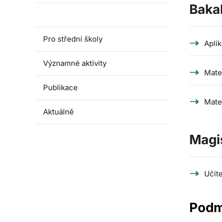
Bakal
Pro studenty
Pro střední školy
Apli
Významné aktivity
Mate
Publikace
Mate
Aktuálně
Magi
Učite
Podmí