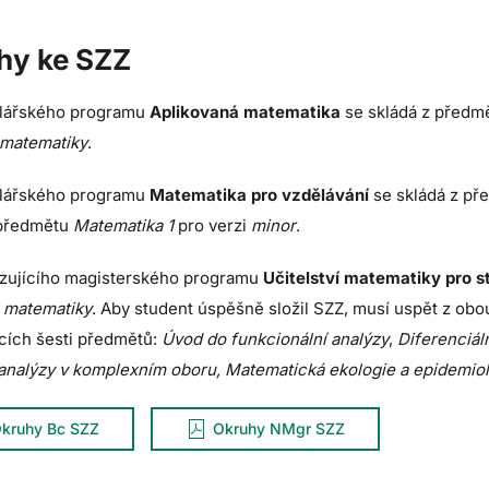
hy ke SZZ
lářského programu
Aplikovaná matematika
se skládá z předm
 matematiky
.
lářského programu
Matematika pro vzdělávání
se skládá z p
 předmětu
Matematika 1
pro verzi
minor
.
zujícího magisterského programu
Učitelství matematiky pro s
a matematiky
. Aby student úspěšně složil SZZ, musí uspět z obo
ících šesti předmětů:
Úvod do funkcionální analýzy
,
Diferenciál
analýzy v komplexním oboru, Matematická ekologie a epidemio
kruhy Bc SZZ
Okruhy NMgr SZZ