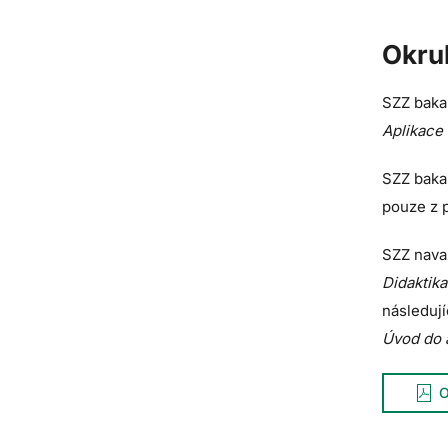
Okru
SZZ baka
Aplikace
SZZ baka
pouze z
SZZ nava
Didaktik
následuj
Úvod do 
O