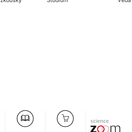
í zkoušky
Studium
Věda