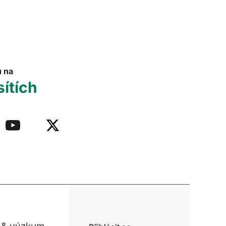
u na
sítích