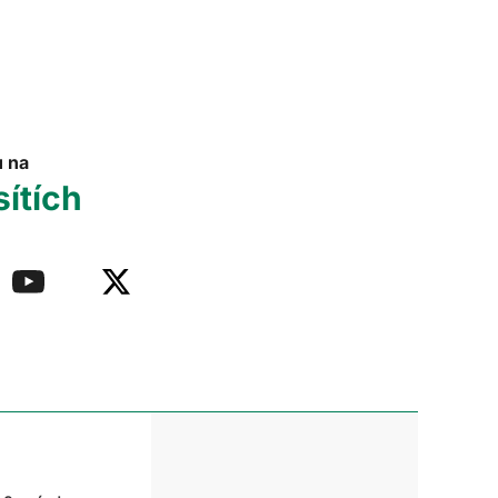
u na
sítích