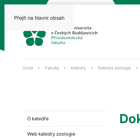
Přejít na hlavní obsah
Úvod
Fakulta
Katedry
Katedra zoologie
Katedra
zoologie
Do
O katedře
Web katedry zoologie