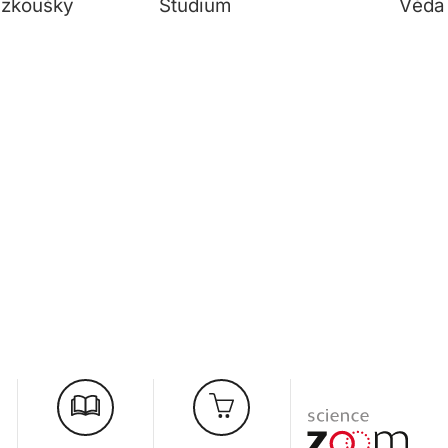
í zkoušky
Studium
Věda