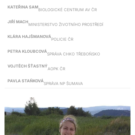
KATEŘINA SAM
BIOLOGICKÉ CENTRUM AV ČR
JIŘÍ MACH
MINISTERSTVO ŽIVOTNÍHO PROSTŘEDÍ
KLÁRA HAJŠMANOVÁ
POLICIE ČR
PETRA KLOUBCOVÁ
SPRÁVA CHKO TŘEBOŇSKO
VOJTĚCH ŠŤASTNÝ
AOPK ČR
PAVLA STAŇKOVÁ
SPRÁVA NP ŠUMAVA