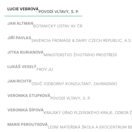
LUCIE VEBROVÁ
POVODÍ VLTAVY, S. P.
JAN ALTMAN
BOTANICKÝ ÚSTAV AV ČR
JIŘÍ PAVLAS
SAVENCIA FROMAGE & DAIRY CZECH REPUBLIC, A.S.
JITKA BURIANOVÁ
MINISTERSTVO ŽIVOTNÍHO PROSTŘEDÍ
LUKÁŠ VESELÝ
FROV JU
JAN RICHTR
OSVČ (ODBORNÝ KONZULTANT, ZAHRADNÍK)
VERONIKA STUPKOVÁ
POVODÍ VLTAVY, S. P.
VERONIKA ŠÍPOVÁ
KRAJSKÝ ÚŘAD PLZEŇSKÉHO KRAJE, ODBOR 
MARIE PEROUTKOVÁ
LESNÍ MATEŘSKÁ ŠKOLA A EKOCENTRUM 