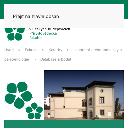
Přejít na hlavní obsah
Úvod
Fakulta
Katedry
Laboratoř archeobotaniky a
paleoekologie
Databáze arbodat