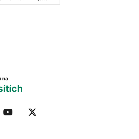
u na
sítích