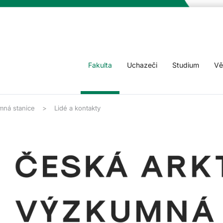
Fakulta
Uchazeči
Studium
Vě
mná stanice
Lidé a kontakty