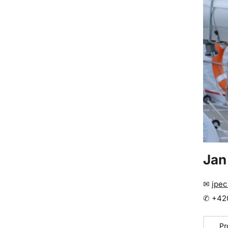
Jan
✉
jpec
✆ +420
Pr