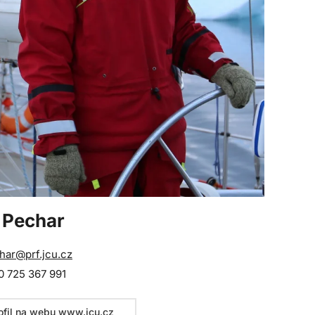
 Pechar
har@prf.jcu.cz
 725 367 991
ofil na webu www.jcu.cz