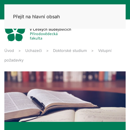
Přejít na hlavní obsah
Úvod
Uchazeči
Doktorské studium
Vstupní
požadavky