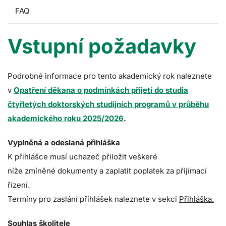
FAQ
Vstupní požadavky
Podrobné informace pro tento akademický rok naleznete
v
Opatření děkana o podmínkách přijetí do studia
čtyřletých doktorských studijních programů v průběhu
akademického roku 2025/2026
.
Vyplněná a odeslaná přihláška
K přihlášce musí uchazeč přiložit veškeré
níže zmíněné dokumenty a zaplatit poplatek za přijímací
řízení.
Termíny pro zaslání přihlášek naleznete v sekci
P
řihláška
.
Souhlas školitele