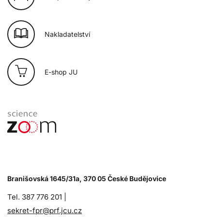
Nakladatelství
E-shop JU
Branišovská 1645/31a, 370 05 České Budějovice
Tel. 387 776 201 |
sekret-fpr@prf.jcu.cz