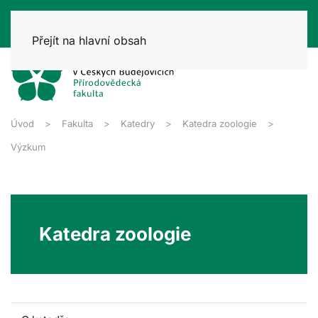
Přejít na hlavní obsah
Úvod
Fakulta
Katedry
Katedra zoologie
Výzkum
Katedra zoologie