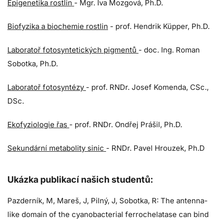
Epigenetika rostlin
- Mgr. Iva Mozgová, Ph.D.
Biofyzika a biochemie rostlin
- prof. Hendrik Küpper, Ph.D.
Laboratoř fotosyntetických pigmentů
- doc. Ing. Roman
Sobotka, Ph.D.
Laboratoř fotosyntézy
- prof. RNDr. Josef Komenda, CSc.,
DSc.
Ekofyziologie řas
- prof. RNDr. Ondřej Prášil, Ph.D.
Sekundární metabolity sinic
- RNDr. Pavel Hrouzek, Ph.D
Ukázka publikací našich studentů:
Pazderník, M, Mareš, J, Pilný, J, Sobotka, R: The antenna-
like domain of the cyanobacterial ferrochelatase can bind