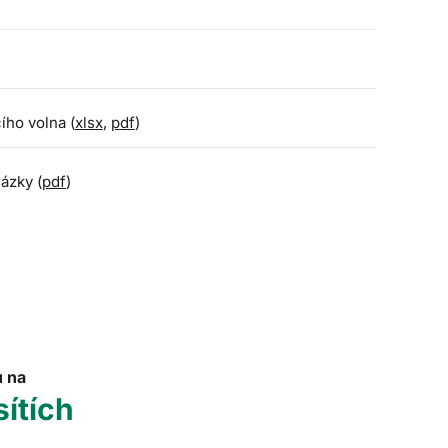
ího volna (
xlsx
,
pdf
)
ázky (
pdf
)
u na
sítích