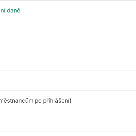
ání daně
městnancům po přihlášení)