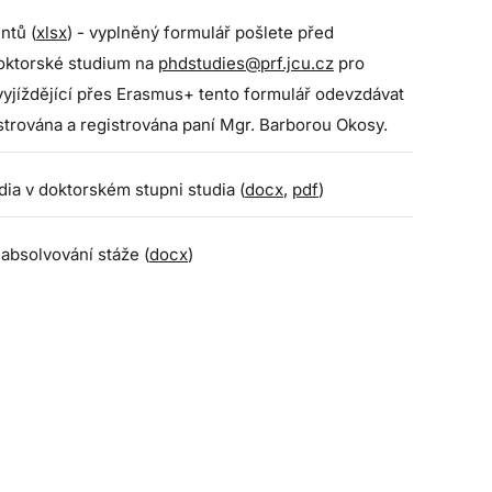
ntů (
xlsx
) -
vyplněný formulář pošlete před
oktorské studium na
phdstudies@prf.jcu.cz
pro
vyjíždějící přes Erasmus+ tento formulář odevzdávat
istrována a registrována paní Mgr. Barborou Okosy.
dia v doktorském stupni studia (
docx
,
pdf
)
 absolvování stáže (
docx
)