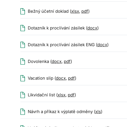
Bežný účetní doklad (
xlsx
,
pdf
)
Dotazník k proclívání zásilek (
docx
)
Dotazník k proclívání zásilek ENG (
docx
)
Dovolenka (
docx
,
pdf
)
Vacation slip (
docx
,
pdf
)
Likvidační list (
xlsx
,
pdf
)
Návrh a příkaz k výplatě odměny (
xls
)