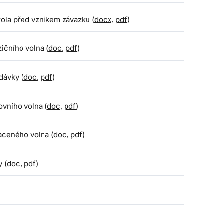
rola před vznikem závazku (
docx
,
pdf
)
ičního volna (
doc
,
pdf
)
dávky (
doc
,
pdf
)
ovního volna (
doc
,
pdf
)
aceného volna (
doc
,
pdf
)
 (
doc
,
pdf
)