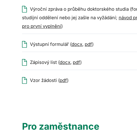
Výroční zpráva o průběhu doktorského studia (f
studijní oddělení nebo jej zašle na vyžádání;
návod pr
pro první vyplnění
)
Výstupní formulář (
docx
,
pdf
)
Zápisový list (
docx
,
pdf
)
Vzor žádosti (
pdf
)
Pro zaměstnance