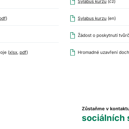
Sylabus kurzu
(cz)
pdf
)
Sylabus kurzu
(en)
Žádost o poskytnutí tvůrč
oje (
xlsx
,
pdf
)
Hromadné uzavření doch
Zůstaňme v kontakt
sociálních 