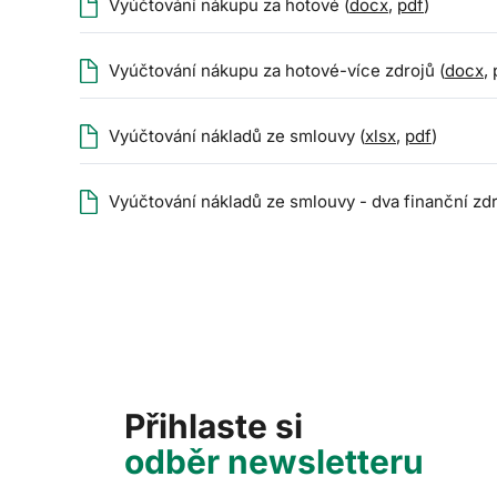
Vyúčtování nákupu za hotové (
docx
,
pdf
)
Vyúčtování nákupu za hotové-více zdrojů (
docx
,
Vyúčtování nákladů ze smlouvy (
xlsx
,
pdf
)
Vyúčtování nákladů ze smlouvy - dva finanční zdr
Přihlaste si
odběr newsletteru