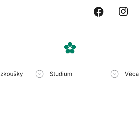
í zkoušky
Studium
Věda