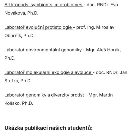
Arthropods, symbionts, microbiomes
- doc. RNDr. Eva
Nováková, Ph.D.
Laboratoř evoluční protistologie
- prof. Ing. Miroslav
Oborník, Ph.D.
Laboratoř environmentální genomiky
- Mgr. Aleš Horák,
Ph.D.
Laboratoř molekulární ekologie a evoluce
- doc. RNDr. Jan
Štefka, Ph.D.
Laboratoř genomiky a diverzity protist
- Mgr. Martin
Kolísko, Ph.D.
Ukázka publikací našich studentů: