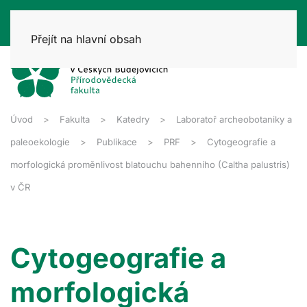
Přejít na hlavní obsah
Úvod
Fakulta
Katedry
Laboratoř archeobotaniky a
paleoekologie
Publikace
PRF
Cytogeografie a
morfologická proměnlivost blatouchu bahenního (Caltha palustris)
v ČR
Cytogeografie a
morfologická