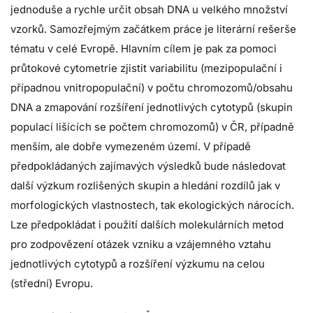
jednoduše a rychle určit obsah DNA u velkého množství
vzorků. Samozřejmým začátkem práce je literární rešerše
tématu v celé Evropě. Hlavním cílem je pak za pomoci
průtokové cytometrie zjistit variabilitu (mezipopulační i
případnou vnitropopulační) v počtu chromozomů/obsahu
DNA a zmapování rozšíření jednotlivých cytotypů (skupin
populací lišících se počtem chromozomů) v ČR, případně
menším, ale dobře vymezeném území. V případě
předpokládaných zajímavých výsledků bude následovat
další výzkum rozlišených skupin a hledání rozdílů jak v
morfologických vlastnostech, tak ekologických nárocích.
Lze předpokládat i použití dalších molekulárních metod
pro zodpovězení otázek vzniku a vzájemného vztahu
jednotlivých cytotypů a rozšíření výzkumu na celou
(střední) Evropu.