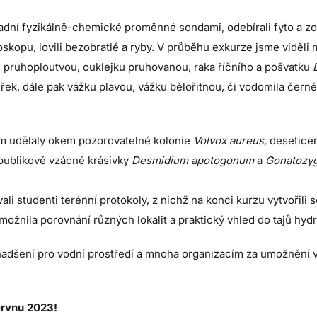
ladní fyzikálně-chemické proměnné sondami, odebírali fyto a z
skopu, lovili bezobratlé a ryby. V průběhu exkurze jsme viděli
ku pruhoploutvou, ouklejku pruhovanou, raka říčního a pošvatku
ek, dále pak vážku plavou, vážku bělořitnou, či vodomila černé
em udělaly okem pozorovatelné kolonie
Volvox aureus,
desetice
publikově vzácné krásivky
Desmidium apotogonum
a
Gonatozy
vali studenti terénní protokoly, z nichž na konci kurzu vytvořil
ožnila porovnání různých lokalit a praktický vhled do tajů hydr
nadšení pro vodní prostředí a mnoha organizacím za umožnění 
ervnu 2023!