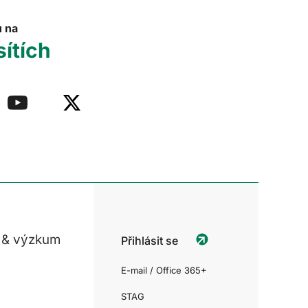
u na
sítích
 & výzkum
Přihlásit se
E-mail / Office 365+
STAG