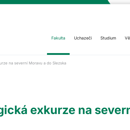
Fakulta
Uchazeči
Studium
Vě
urze na severní Moravu a do Slezska
gická exkurze na sever