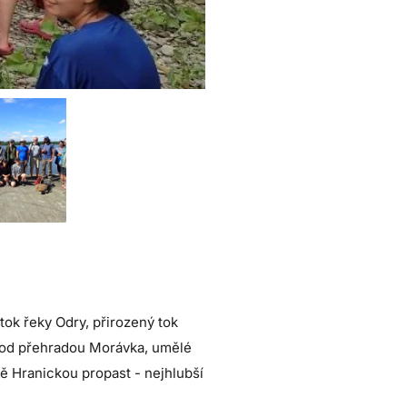
tok řeky Odry, přirozený tok
pod přehradou Morávka, umělé
dě Hranickou propast - nejhlubší