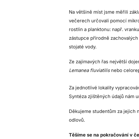
Na většině míst jsme měřili zák
večerech určovali pomocí mikro
rostlin a planktonu: např. vran
zástupce přírodně zachovalých ř
stojaté vody.
Ze zajímavých řas největší doj
Lemanea fluviatilis
nebo celore
Za jednotlivé lokality vypracová
Syntéza zjištěných údajů nám um
Děkujeme studentům za jejich 
odlovů.
Těšíme se na pokračování v č