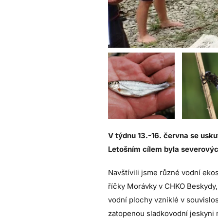
V týdnu 13.-16. června se usku
Letošním cílem byla severovýc
Navštívili jsme různé vodní eko
říčky Morávky v CHKO Beskydy,
vodní plochy vzniklé v souvislos
zatopenou sladkovodní jeskyni 