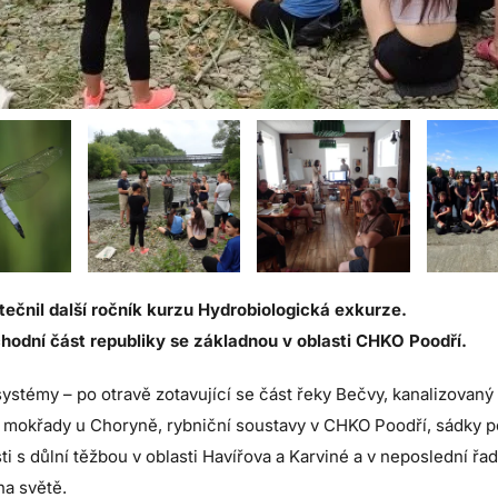
tečnil další ročník kurzu Hydrobiologická exkurze.
hodní část republiky se základnou v oblasti CHKO Poodří.
systémy – po otravě zotavující se část řeky Bečvy, kanalizovaný 
 mokřady u Choryně, rybniční soustavy v CHKO Poodří, sádky 
ti s důlní těžbou v oblasti Havířova a Karviné a v neposlední řa
na světě.