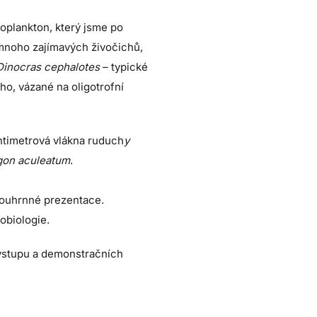
ooplankton, který jsme po
 mnoho zajímavých živočichů,
Dinocras cephalotes
– typické
ho, vázané na oligotrofní
ntimetrová vlákna ruduch
y
gon aculeatum
.
i souhrnné prezentace.
obiologie.
vstupu a demonstračních