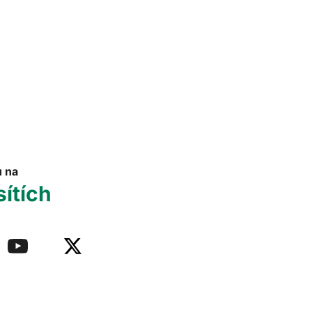
u na
sítích