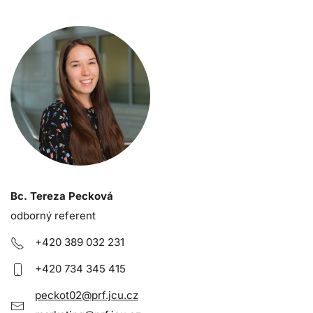
Bc. Tereza Pecková
odborný referent
+420 389 03
2 231
+420 734 345 415
peckot02@prf.jcu.cz