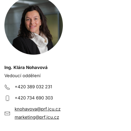
Ing. Klára Nohavová
Vedoucí oddělení
+420 389 03
2 231
+420 734 690 303
knohavova@prf.jcu.cz
marketing@prf.jcu.cz