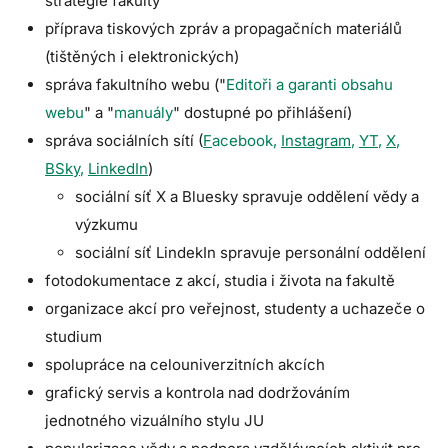
strategie fakulty
příprava tiskových zpráv a propagačních materiálů
(tištěných i elektronických)
správa fakultního webu ("
Editoři a garanti obsahu
webu
" a "
manuály
" dostupné po přihlášení)
správa sociálních sítí (
F
acebook,
Instagram
,
YT
,
X
,
BSky
,
LinkedIn
)
sociální síť X a Bluesky spravuje oddělení vědy a
výzkumu
sociální síť LindekIn spravuje personální oddělení
fotodokumentace z akcí, studia i života na fakultě
organizace akcí pro veřejnost, studenty a uchazeče o
studium
spolupráce na celouniverzitních akcích
grafický servis a kontrola nad dodržováním
jednotného vizuálního stylu JU