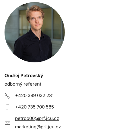
Ondřej Petrovský
odborný referent
+420 389 03
2 231
+420 735 700 585
petroo00@prf.jcu.cz
marketing@prf.jcu.cz