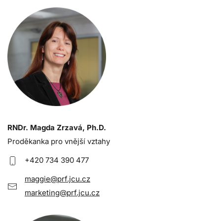
RNDr. Magda Zrzavá, Ph.D.
Proděkanka pro vnější vztahy
+420 734 390 477
maggie@prf.jcu.cz
marketing@prf.jcu.cz