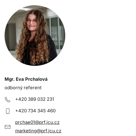
Mgr. Eva Prchalová
odborný referent
+420 389 03
2 231
+420 734 345 460
prchae01@prf.jcu.cz
marketing@prf.jcu.cz