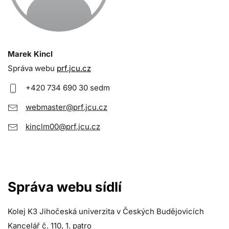
Marek Kincl
Správa webu
prf.jcu.cz
+420 734 690 30 sedm
webmaster@prf.jcu.cz
kinclm00@prf.jcu.cz
Správa webu sídlí
Kolej K3 Jihočeská univerzita v Českých Budějovicích
Kancelář č. 110, 1. patro