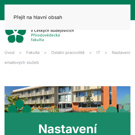
Přejít na hlavní obsah
Úvod
Fakulta
Ostatní pracoviště
IT
Nastavení
emailových služeb
Nastavení