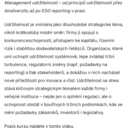
Management udržitelnosti – od principů udržitelnosti přes
biodiverzitu až po ESG reporting v praxi.
Udržitelnost je vnímána jako dlouhodobé strategické téma,
nikoli krátkodobý módní směr: firmy ji spojují s
konkurenceschopností, přístupem ke kapitálu, řízením
rizik i stabilitou dodavatelských řetězců. Organizace, které
umí uchopit udržitelnost systémově, lépe zvládají tržní
turbulence, regulatorní změny (např. požadavky na
reporting) a tlak stakeholderů, a dokážou v nich nacházet
nové příležitosti pro inovace a růst. Udržitelnost se dnes
stává klíčovým strategickým tématem každé firmy i
veřejné instituce – nejde jen o splnění regulací, ale o
schopnost obstát v bouřlivých tržních podmínkách, kde se
mění požadavky zákazníků, investorů i legislativy.
Popis kurzu najdete v tomto
videu
.