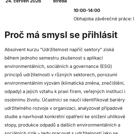
24. červen 2026
středa
10:00-14:00
Obhajoba závěrečné práce: P
Proč má smysl se přihlásit
Absolvent kurzu "Udržitelnost napříč sektory" získá
během jednoho semestru zkušenost s aplikací
environmentálních, sociálních a governance (ESG)
principů udržitelnosti v různých sektorech, porozumí
environmentálním výzvám (klimatická změna, znečištění,
odpady) a jejich vztahu k praxi firem, veřejných institucí i
osobnímu životu. Účastníci se naučí identifikovat bariéry
udržitelného rozvoje v organizaci, analyzovat případové
studie a navrhovat konkrétní opatření ke snížení uhlíkové
stopy, produkce odpadů a dalších environmentálních a
sociálních rizik – tedy pracovat s udržitelností jako se