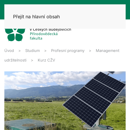
Přejít na hlavní obsah
Úvod
Studium
Profesní programy
Management
udržitelnosti
Kurz CŽV