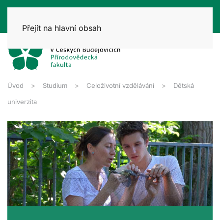
Přejít na hlavní obsah
Úvod
Studium
Celoživotní vzdělávání
Dětská
univerzita