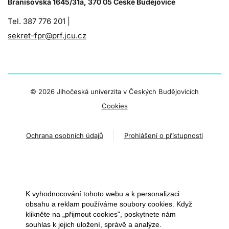
Branišovská 1645/31a, 370 05 České Budějovice
Tel. 387 776 201 |
sekret-fpr@prf.jcu.cz
© 2026 Jihočeská univerzita v Českých Budějovicích
Cookies
Ochrana osobních údajů
Prohlášení o přístupnosti
K vyhodnocování tohoto webu a k personalizaci
obsahu a reklam používáme soubory cookies. Když
klikněte na „přijmout cookies", poskytnete nám
souhlas k jejich uložení, správě a analýze.