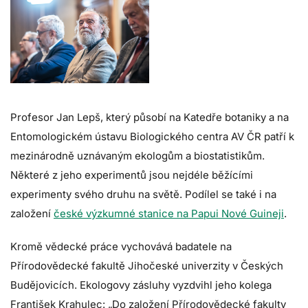
Profesor Jan Lepš, který působí na Katedře botaniky a na
Entomologickém ústavu Biologického centra AV ČR patří k
mezinárodně uznávaným ekologům a biostatistikům.
Některé z jeho experimentů jsou nejdéle běžícími
experimenty svého druhu na světě. Podílel se také i na
založení
české výzkumné stanice na Papui Nové Guineji
.
Kromě vědecké práce vychovává badatele na
Přírodovědecké fakultě Jihočeské univerzity v Českých
Budějovicích. Ekologovy zásluhy vyzdvihl jeho kolega
František Krahulec: „Do založení Přírodovědecké fakulty