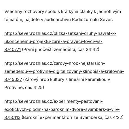
Všechny rozhovory spolu s krátkými články k jednotlivým
tématům, najdete v audioarchivu Radiožurnálu Sever:
https://sever.rozhlas.cz/blizka-setkani-druhy-navrat-k-
ukoncenemu-projektu-zare-a-praveci-lovci-vs-
8740771
(První jihočeští zemědělci, čas 24:42)
https://sever.rozhlas.cz/zarovy-hrob-nejstarsich-
zemedelcu-v-protivine-digitalizovany-klinopis-a-kralovna-
8745037
(Žárový hrob kultury s lineární keramikou v
Protivíně, čas 4:25)
https://sever.rozhlas.cz/experimenty-pestovani-
exotickych-plodin-na-baroknim-dvore-svamberk-a-vliv-
8750113
(Barokní experimentátoři ze Švamberka, čas 4:22)