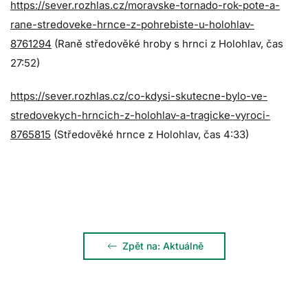
https://sever.rozhlas.cz/moravske-tornado-rok-pote-a-
rane-stredoveke-hrnce-z-pohrebiste-u-holohlav-
8761294
(Raně středověké hroby s hrnci z Holohlav, čas
27:52)
https://sever.rozhlas.cz/co-kdysi-skutecne-bylo-ve-
stredovekych-hrncich-z-holohlav-a-tragicke-vyroci-
8765815
(Středověké hrnce z Holohlav, čas 4:33)
Zpět na: Aktuálně