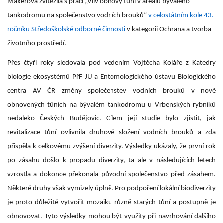
Maxerová zvítězila s prací „Vliv obnovy tůní v areálu bývalého
tankodromu na společenstvo vodních brouků“
v celostátním kole 43.
ročníku Středoškolské odborné činnosti
v kategorii Ochrana a tvorba
životního prostředí.
Přes čtyři roky sledovala pod vedením Vojtěcha Koláře z Katedry
biologie ekosystémů PřF JU a Entomologického ústavu Biologického
centra AV ČR změny společenstev vodních brouků v nově
obnovených tůních na bývalém tankodromu u Vrbenských rybníků
nedaleko Českých Budějovic. Cílem její studie bylo zjistit, jak
revitalizace tůní ovlivnila druhové složení vodních brouků a zda
přispěla k celkovému zvýšení diverzity. Výsledky ukázaly, že první rok
po zásahu došlo k propadu diverzity, ta ale v následujících letech
vzrostla a dokonce překonala původní společenstvo před zásahem.
Některé druhy však vymizely úplně. Pro podpoření lokální biodiverzity
je proto důležité vytvořit mozaiku různě starých tůní a postupně je
obnovovat. Tyto výsledky mohou být využity při navrhování dalšího