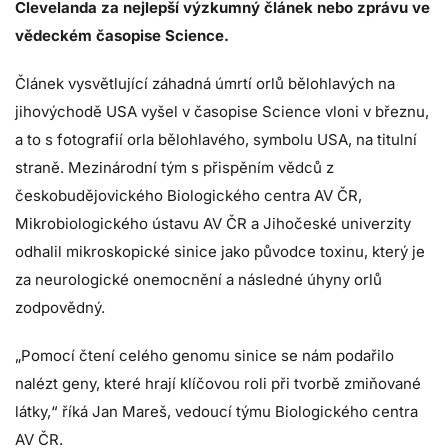
Clevelanda za nejlepší výzkumný článek nebo zprávu ve
vědeckém časopise Science.
Článek vysvětlující záhadná úmrtí orlů bělohlavých na
jihovýchodě USA vyšel v časopise Science vloni v březnu,
a to s fotografií orla bělohlavého, symbolu USA, na titulní
straně. Mezinárodní tým s přispěním vědců z
českobudějovického Biologického centra AV ČR,
Mikrobiologického ústavu AV ČR a Jihočeské univerzity
odhalil mikroskopické sinice jako původce toxinu, který je
za neurologické onemocnění a následné úhyny orlů
zodpovědný.
„Pomocí čtení celého genomu sinice se nám podařilo
nalézt geny, které hrají klíčovou roli při tvorbě zmiňované
látky,“ říká Jan Mareš, vedoucí týmu Biologického centra
AV ČR.