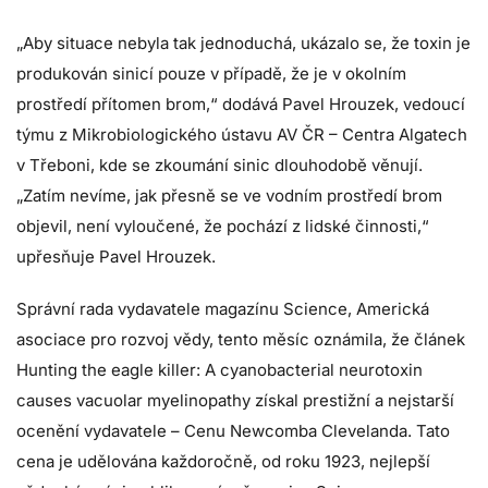
„Aby situace nebyla tak jednoduchá, ukázalo se, že toxin je
produkován sinicí pouze v případě, že je v okolním
prostředí přítomen brom,“ dodává Pavel Hrouzek, vedoucí
týmu z Mikrobiologického ústavu AV ČR – Centra Algatech
v Třeboni, kde se zkoumání sinic dlouhodobě věnují.
„Zatím nevíme, jak přesně se ve vodním prostředí brom
objevil, není vyloučené, že pochází z lidské činnosti,“
upřesňuje Pavel Hrouzek.
Správní rada vydavatele magazínu Science, Americká
asociace pro rozvoj vědy, tento měsíc oznámila, že článek
Hunting the eagle killer: A cyanobacterial neurotoxin
causes vacuolar myelinopathy získal prestižní a nejstarší
ocenění vydavatele – Cenu Newcomba Clevelanda. Tato
cena je udělována každoročně, od roku 1923, nejlepší