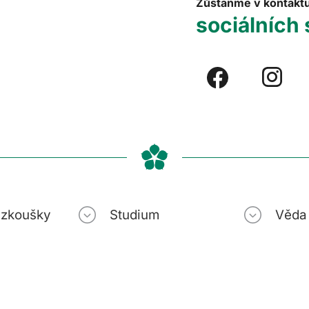
Zůstaňme v kontakt
sociálních 
í zkoušky
Studium
Věda