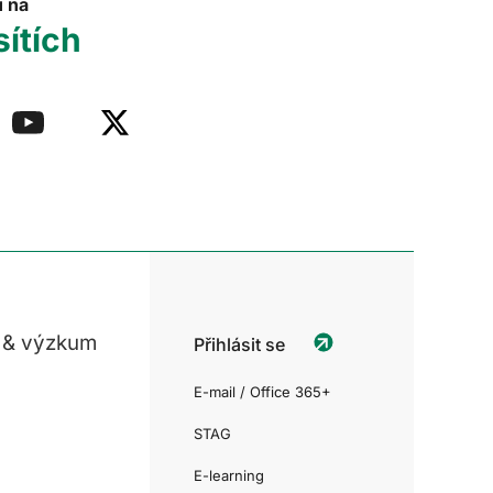
u na
sítích
 & výzkum
Přihlásit se
E-mail / Office 365+
STAG
E-learning