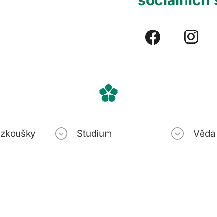
sociálních 
í zkoušky
Studium
Věda