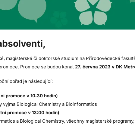
absolventi,
ské, magisterské či doktorské studium na Přírodovědecké fakul
tě promoce. Promoce se budou konat
27. června 2023 v DK Metr
ční obřad je následující:
tní promoce v 10:30 hodin)
 vyjma Biological Chemistry a Bioinformatics
tní promoce v 13:00 hodin)
rmatics a Biological Chemistry, všechny magisterské programy