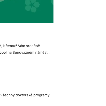
tě, k čemuž Vám srdečně
opol
na Senovážném náměstí.
, všechny doktorské programy