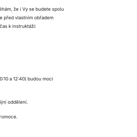
éhám, že i Vy se budete spolu
 se před vlastním obřadem
as k instruktáži:
10:10 a 12:40) budou moci
jní oddělení.
promoce.