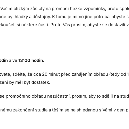
 Vašim blízkým zůstaly na promoci hezké vzpomínky, proto spol
ce byl hladký a důstojný. K tomu je mimo jiné potřeba, abyste
oušeli si některé části. Proto Vás prosím, abyste se dostavili vč
odin
a ve
13:00 hodin.
vete, sdělte, že cca 20 minut před zahájením obřadu (tedy od 
zení by měl být dostatek.
 se promočního obřadu nezúčastní, prosím, aby to sdělil na studi
šnému zakončení studia a těším se na shledanou s Vámi v den 