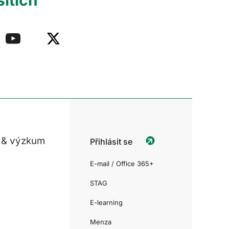
sítích
 & výzkum
Přihlásit se
E-mail / Office 365+
STAG
E-learning
Menza