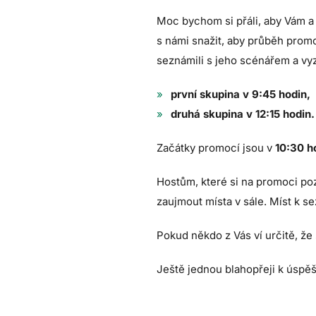
Moc bychom si přáli, aby Vám a
s námi snažit, aby průběh promo
seznámili s jeho scénářem a vyzk
první skupina v 9:45 hodin,
druhá skupina v 12:15 hodin.
Začátky promocí jsou v
10
:30 h
Hostům, které si na promoci poz
zaujmout místa v sále. Míst k se
Pokud někdo z Vás ví určitě, že
Ještě jednou blahopřeji k úspě