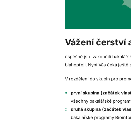
Vážení čerství 
úspěšně jste zakončili bakalář
blahopřeji. Nyní Vás čeká ješ
V rozdělení do skupin pro promo
první skupina (začátek vlas
všechny bakalářské programy
druhá skupina (začátek vlas
bakalářské programy Bioinfo