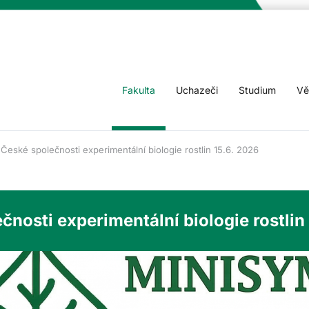
Fakulta
Uchazeči
Studium
Vě
eské společnosti experimentální biologie rostlin 15.6. 2026
osti experimentální biologie rostlin 