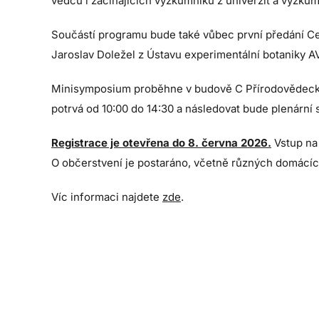
vědců i začínajících výzkumníků z univerzit a výzku
Součástí programu bude také vůbec první předání Ceny
Jaroslav Doležel z Ústavu experimentální botaniky A
Minisymposium proběhne v budově C Přírodovědecké f
potrvá od 10:00 do 14:30 a následovat bude plenárn
Registrace je otevřena do 8. června 2026.
Vstup na
O občerstvení je postaráno, včetně různých domácích 
Víc informaci najdete
zde
.