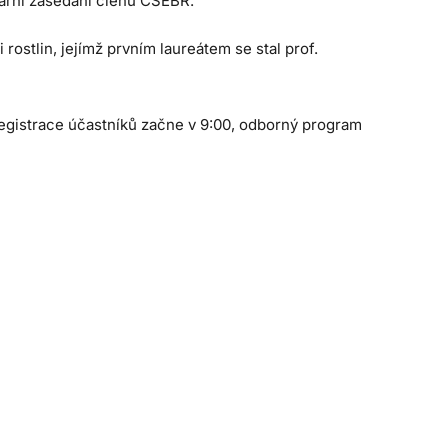
nární zasedání členů ČSEBR.
ostlin, jejímž prvním laureátem se stal prof.
egistrace účastníků začne v 9:00, odborný program