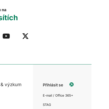
u na
sítích
 & výzkum
Přihlásit se
E-mail / Office 365+
STAG