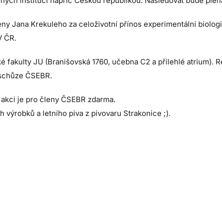
mných institucí napříč Českou republikou. Následovat bude ple
 Jana Krekuleho za celoživotní přínos experimentální biologii r
V ČR.
akulty JU (Branišovská 1760, učebna C2 a přilehlé atrium). R
í schůze ČSEBR.
 akci je pro členy ČSEBR zdarma.
výrobků a letního piva z pivovaru Strakonice ;).