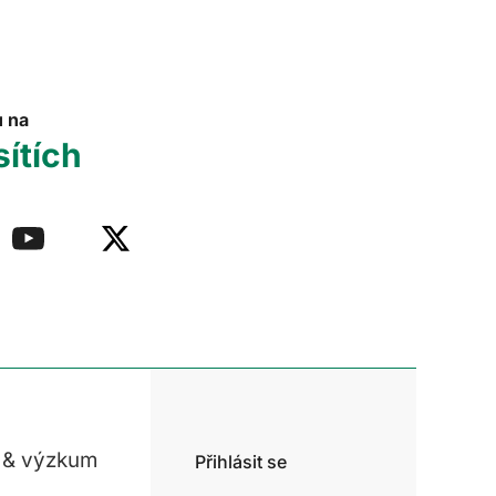
u na
sítích
 & výzkum
Přihlásit se