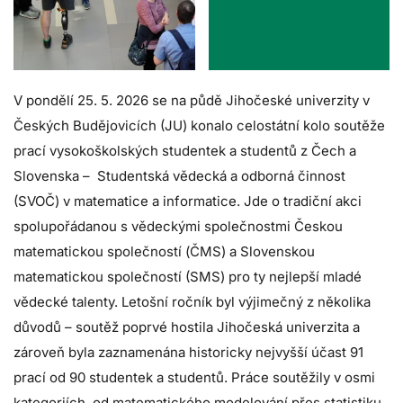
V pondělí 25. 5. 2026 se na půdě Jihočeské univerzity v
Českých Budějovicích (JU) konalo celostátní kolo soutěže
prací vysokoškolských studentek a studentů z Čech a
Slovenska – Studentská
vědecká
a
odborná činnost
(SVOČ) v matematice a informatice. Jde o tradiční akci
spolupořádanou s vědeckými společnostmi Českou
matematickou společností (ČMS) a Slovenskou
matematickou společností (SMS) pro ty nejlepší
mladé
vědecké talenty. Letošní ročník byl výjimečný z několika
důvodů – soutěž poprvé hostila Jihočeská univerzita a
zároveň byla zaznamenána historicky nejvyšší účast 91
prací od 90 studentek a studentů. Práce soutěžily v osmi
kategoriích, od matematického modelování přes statistiku