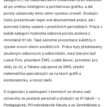
až po umělou inteligenci a počítačovou grafiku, a dle
poroty vykazovaly letos velmi vysokou úroveň. Studující
často prezentovali nejen své absolventské práce, ale i
autorské články vydané v prestižních periodikách. Práce v
každé kategorii hodnotila odborná porota složená z
minimálně tří lidí. Také samotné prezentace svědčily o
vysoké úrovni všech soutěžících. Práce byly představeny
zkušeným odbornicím a odborníkům, mezi kterými byli
Luboš Pick, president ČMS, Luděk Berec, prorektor pro
vědu za JU, a Tatiana Jajcayová ze SMS, přední
matematička specializující se na teorii grafů a
kombinatoriku, a mnozí další.
O organizaci a zastoupení v komisích ze strany naší
univerzity se postaral personál a studující ze tří fakult – z
Pedagogické, Přírodovědecké fakulty a ze Zemědělské a