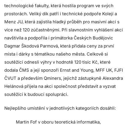
technologické fakulty, která hostila program ve svých
prostorách. Veliký dík patří i technické podpoře Kolejí a
Menz JU, která zajistila hladký průběh pro masivní akci s
více než 120 zúčastněnými. Při slavnostním vyhlášení akci
navštívila a podpořila i primátorka Českých Budějovic
Dagmar Škodová Parmová, která přidala ceny za první
místa i dárky s tématikou našeho města. Celkově si
soutěžící odnesli výhry v hodnotě 120 tisíc Kč, které
dodala ČMS a její sponzoři Ernst and Young, MFF UK, FJFI
ČVUT a především Qminers, jejichž zástupkyně Alexandra
Helánová přijela na akci společnost představit a vyzvat
soutěžící k budoucí spolupráci.
Nejlepšího umístění v jednotlivých kategoriích dosáhli:
Martin Fof v oboru teoretická informatika,