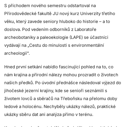
S příchodem nového semestru odstartoval na
Přírodovědecké fakultě JU nový kurz Univerzity třetího
věku, který zavede seniory hluboko do historie – a to
doslova. Pod vedením odborníků z Laboratoře
archeobotaniky a paleoekologie (LAPE) se účastníci
vydávají na „Cestu do minulosti s environmentální
archeologií“.
Hned první setkání nabídlo fascinující pohled na to, co
nám krajina a přírodní nálezy mohou prozradit o životech
našich předků. Po úvodní přednášce následoval výjezd do
jihočeské jezerní krajiny, kde se senioři seznámili s
životem lovců a sběračů na Třeboňsku na přelomu doby
ledové a holocénu. Nechyběly ukázky nálezů, praktické
ukázky sběru dat ani analýza přímo v terénu.