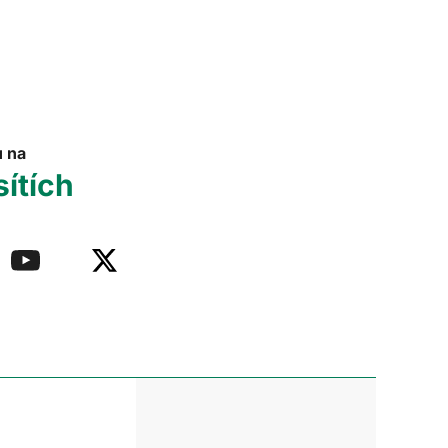
u na
sítích