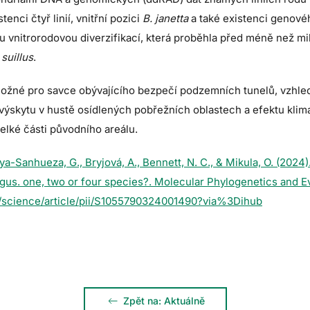
enci čtyř linií, vnitřní pozici
B. janetta
a také existenci genovéh
vnitrorodovou diverzifikací, která proběhla před méně než mil
 suillus
.
možné pro savce obývajícího bezpečí podzemních tunelů, vzhle
, výskytu v hustě osídlených pobřežních oblastech a efektu kli
velké části původního areálu.
-Sanhueza, G., Bryjová, A., Bennett, N. C., & Mikula, O. (2024).
gus. one, two or four species?. Molecular Phylogenetics and Ev
/science/article/pii/S1055790324001490?via%3Dihub
Zpět na: Aktuálně