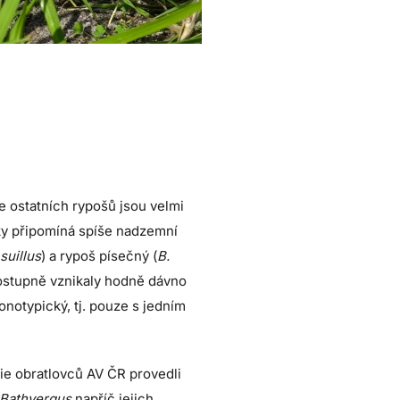
le ostatních rypošů jsou velmi
ebky připomíná spíše nadzemní
 suillus
) a rypoš písečný (
B.
 postupně vznikaly hodně dávno
monotypický, tj. pouze s jedním
ie obratlovců AV ČR provedli
Bathyergus
napříč jejich