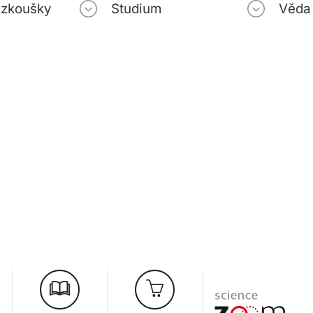
í zkoušky
Studium
Věda