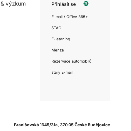
 & výzkum
Přihlásit se
E-mail / Office 365+
STAG
E-learning
Menza
Rezervace automobilů
starý E-mail
Branišovská 1645/31a, 370 05 České Budějovice