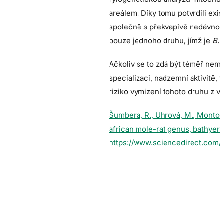
areálem. Díky tomu potvrdili exist
společně s překvapivě nedávnou 
pouze jednoho druhu, jímž je
B.
Ačkoliv se to zdá být téměř ne
specializaci, nadzemní aktivitě
riziko vymizení tohoto druhu z 
Šumbera, R., Uhrová, M., Montoya
african mole-rat genus, bathyer
https://www.sciencedirect.com