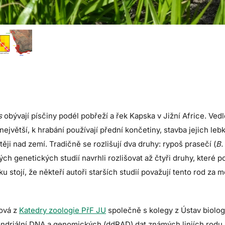
s
obývají písčiny podél pobřeží a řek Kapska v Jižní Africe. Ved
největší, k hrabání používají přední končetiny, stavba jejich l
ěji nad zemí. Tradičně se rozlišují dva druhy: rypoš prasečí (
B.
ých genetických studií navrhli rozlišovat až čtyři druhy, které
ku stojí, že někteří autoři starších studií považují tento rod za 
ová z
Katedry zoologie PřF JU
společně s kolegy z Ústav biolog
ondriální DNA a genomických (ddRAD) dat známých liniích rodu