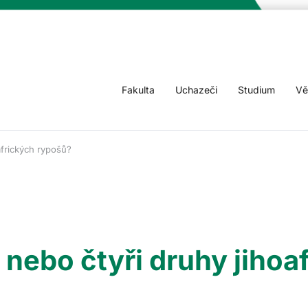
Fakulta
Uchazeči
Studium
Vě
afrických rypošů?
 nebo čtyři druhy jihoa