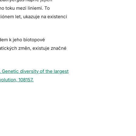
o toku mezi liniemi. To
iónem let, ukazuje na existenci
dem k jeho biotopové
matických změn, existuje značné
 Genetic diversity of the largest
olution, 108157.