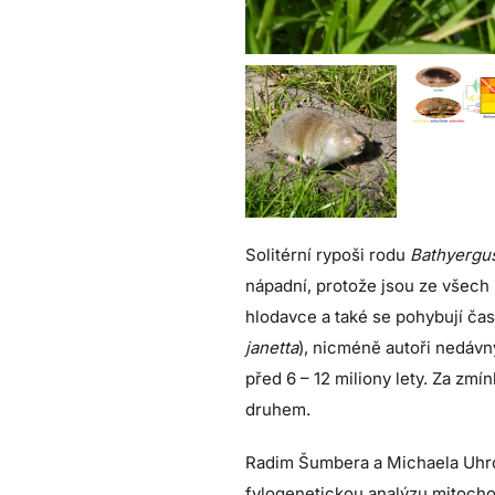
Solitérní rypoši rodu
Bathyergu
nápadní, protože jsou ze všech 
hlodavce a také se pohybují čast
janetta
), nicméně autoři nedávn
před 6 – 12 miliony lety. Za zmín
druhem.
Radim Šumbera a Michaela Uhr
fylogenetickou analýzu mitoch