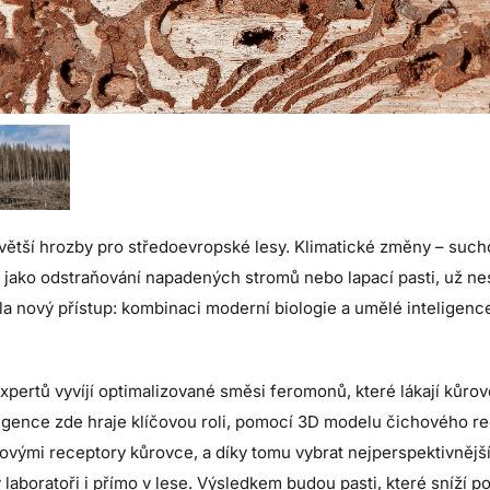
ětší hrozby pro středoevropské lesy. Klimatické změny – sucho 
, jako odstraňování napadených stromů nebo lapací pasti, už nes
ela nový přístup: kombinaci moderní biologie a umělé inteligenc
pertů vyvíjí optimalizované směsi feromonů, které lákají kůr
igence zde hraje klíčovou roli, pomocí 3D modelu čichového r
vými receptory kůrovce, a díky tomu vybrat nejperspektivnější 
v laboratoři i přímo v lese. Výsledkem budou pasti, které sníží