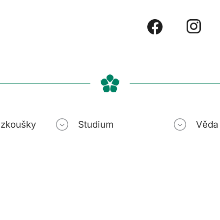
í zkoušky
Studium
Věda