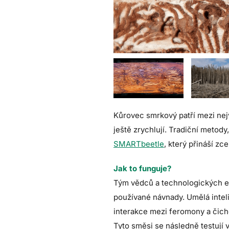
Kůrovec smrkový patří mezi nejv
ještě zrychlují. Tradiční metody
SMARTbeetle
, který přináší zc
Jak to funguje?
Tým vědců a technologických ex
používané návnady. Umělá intel
interakce mezi feromony a čicho
Tyto směsi se následně testují 