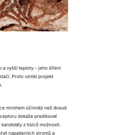
a vyšší teploty – jeho šíření
tačí. Proto vznikl projekt
e.
ovce mnohem účinněji než dosud
eceptoru dokáže predikovat
kandidáty z tisíců možností.
 počet napadených stromů a