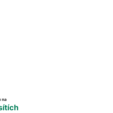
u na
sítích