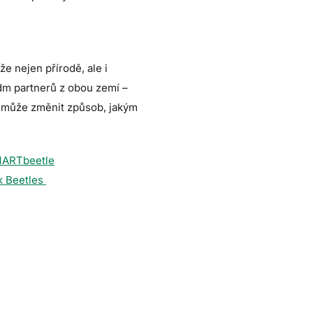
e nejen přírodě, ale i
edm partnerů z obou zemí –
rá může změnit způsob, jakým
ARTbeetle
rk Beetles