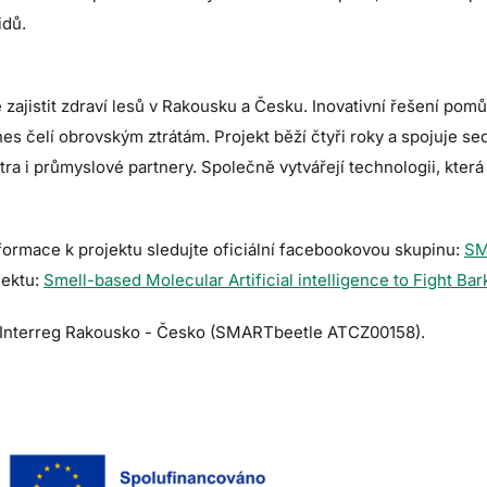
idů.
istit zdraví lesů v Rakousku a Česku. Inovativní řešení pomůž
s čelí obrovským ztrátám. Projekt běží čtyři roky a spojuje s
tra i průmyslové partnery. Společně vytvářejí technologii, kte
nformace k projektu sledujte oficiální facebookovou skupinu:
SM
jektu:
Smell-based Molecular Artificial intelligence to Fight Ba
ů Interreg Rakousko - Česko (SMARTbeetle ATCZ00158).