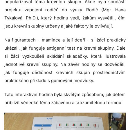
popularizovat téma krevních skupin. Akce byla součástí
projektu zapojení rodičů do výuky. Rodič (Mgr. Hana
Tykalová, Ph.D.), který hodinu vedl, žákům vysvětlil, čím
jsou krevní skupiny určeny a jaké faktory je ovlivňují.
Na figurantech – mamince a její dceři – si žáci prakticky
ukázali, jak funguje antigenní test na krevní skupiny. Dále
si žáci vyzkoušeli skládání skládačky, která ilustrovala
jednotlivé krevní skupiny. Na závěr hodiny se dozvěděli,
jak funguje dědičnost krevních skupin prostřednictvím
praktického příkladu s gumovými medvídky.
Tato interaktivní hodina byla skvělým způsobem, jak dětem
přiblížit vědecké téma zábavnou a srozumitelnou formou.