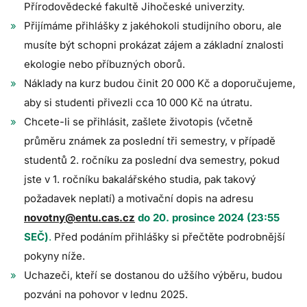
Přírodovědecké fakultě Jihočeské univerzity.
Přijímáme přihlášky z jakéhokoli studijního oboru, ale
musíte být schopni prokázat zájem a základní znalosti
ekologie nebo příbuzných oborů.
Náklady na kurz budou činit 20 000 Kč a doporučujeme,
aby si studenti přivezli cca 10 000 Kč na útratu.
Chcete-li se přihlásit, zašlete životopis (včetně
průměru známek za poslední tři semestry, v případě
studentů 2. ročníku za poslední dva semestry, pokud
jste v 1. ročníku bakalářského studia, pak takový
požadavek neplatí) a motivační dopis na adresu
novotny@entu.cas.cz
do 20. prosince 2024 (23:55
SEČ)
.
Před podáním přihlášky si přečtěte podrobnější
pokyny níže.
Uchazeči, kteří se dostanou do užšího výběru, budou
pozváni na pohovor v lednu 2025.