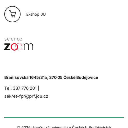
E-shop JU
Branišovská 1645/31a, 370 05 České Budějovice
Tel. 387 776 201 |
sekret-fpr@prf.jcu.cz
© 2026 Jihočeská univerzita v Českých Budějovicích