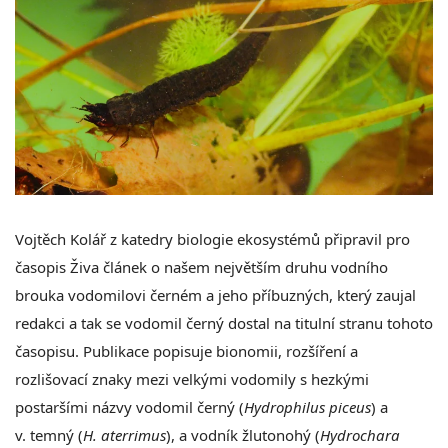
Vojtěch Kolář z katedry biologie ekosystémů připravil pro
časopis Živa článek o našem největším druhu vodního
brouka vodomilovi černém a jeho příbuzných, který zaujal
redakci a tak se vodomil černý dostal na titulní stranu tohoto
časopisu. Publikace popisuje bionomii, rozšíření a
rozlišovací znaky mezi velkými vodomily s hezkými
postaršími názvy
vodomil
černý (
Hydrophilus
piceus
)
a
v.
temný (
H. aterrimus
)
, a vodník
žlutonohý (
Hydrochara