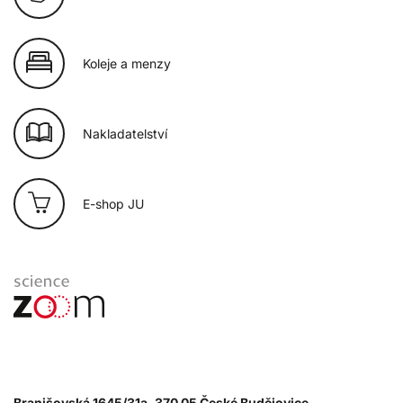
Koleje a menzy
Nakladatelství
E-shop JU
Branišovská 1645/31a, 370 05 České Budějovice