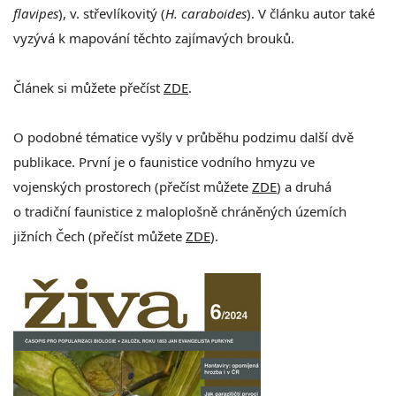
flavipes
), v. střevlíkovitý (
H. caraboides
). V článku autor také
vyzývá k mapování těchto zajímavých brouků.
Článek si můžete přečíst
ZDE
.
O podobné tématice vyšly v průběhu podzimu další dvě
publikace. První je o faunistice vodního hmyzu ve
vojenských prostorech (přečíst můžete
ZDE
) a druhá
o
tradiční faunistice z maloplošně chráněných územích
jižních Čech (přečíst můžete
ZDE
).