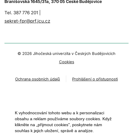
Branišovská 1645/31a, 370 05 České Budějovice
Tel. 387 776 201 |
sekret-fpr@prf.jcu.cz
© 2026 Jihočeská univerzita v Českých Budějovicích
Cookies
Ochrana osobních údajů
Prohlášení o přístupnosti
K vyhodnocování tohoto webu a k personalizaci
obsahu a reklam používáme soubory cookies. Když
klikněte na „přijmout cookies", poskytnete nám
souhlas k jejich uložení, správě a analýze.