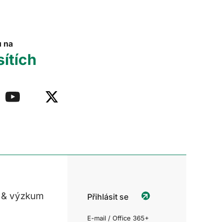
u na
sítích
 & výzkum
Přihlásit se
E-mail / Office 365+