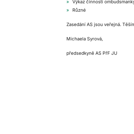
Výkaz činnosti ombudsmank
Různé
Zasedání AS jsou veřejná. Těším
Michaela Syrová,
předsedkyně AS PřF JU