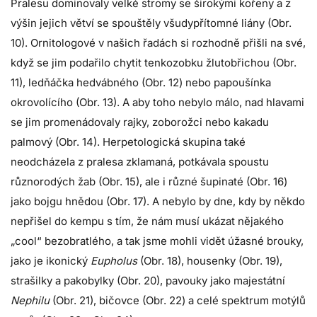
Pralesu dominovaly velké stromy se širokými kořeny a z
výšin jejich větví se spouštěly všudypřítomné liány (Obr.
10). Ornitologové v našich řadách si rozhodně přišli na své,
když se jim podařilo chytit tenkozobku žlutobřichou (Obr.
11), ledňáčka hedvábného (Obr. 12) nebo papoušínka
okrovolícího (Obr. 13). A aby toho nebylo málo, nad hlavami
se jim promenádovaly rajky, zoborožci nebo kakadu
palmový (Obr. 14). Herpetologická skupina také
neodcházela z pralesa zklamaná, potkávala spoustu
různorodých žab (Obr. 15), ale i různé šupinaté (Obr. 16)
jako bojgu hnědou (Obr. 17). A nebylo by dne, kdy by někdo
nepřišel do kempu s tím, že nám musí ukázat nějakého
„cool“ bezobratlého, a tak jsme mohli vidět úžasné brouky,
jako je ikonický
Eupholus
(Obr. 18), housenky (Obr. 19),
strašilky a pakobylky (Obr. 20), pavouky jako majestátní
Nephilu
(Obr. 21), bičovce (Obr. 22) a celé spektrum motýlů