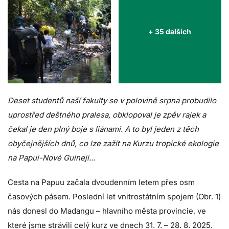
+ 35 dalších
Deset studentů naší fakulty se v polovině srpna probudilo
uprostřed deštného pralesa, obklopoval je zpěv rajek a
čekal je den plný boje s liánami. A to byl jeden z těch
obyčejnějších dnů, co lze zažít na Kurzu tropické ekologie
na Papui-Nové Guineji...
Cesta na Papuu začala dvoudenním letem přes osm
časových pásem. Poslední let vnitrostátním spojem (Obr. 1)
nás donesl do Madangu – hlavního města provincie, ve
které jsme strávili celý kurz ve dnech 31. 7. – 28. 8. 2025.