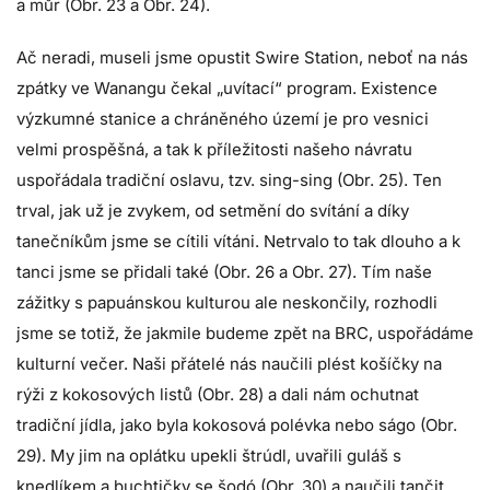
a můr (Obr. 23 a Obr. 24).
Ač neradi, museli jsme opustit Swire Station, neboť na nás
zpátky ve Wanangu čekal „uvítací“ program. Existence
výzkumné stanice a chráněného území je pro vesnici
velmi prospěšná, a tak k příležitosti našeho návratu
uspořádala tradiční oslavu, tzv. sing-sing (Obr. 25). Ten
trval, jak už je zvykem, od setmění do svítání a díky
tanečníkům jsme se cítili vítáni. Netrvalo to tak dlouho a k
tanci jsme se přidali také (Obr. 26 a Obr. 27). Tím naše
zážitky s papuánskou kulturou ale neskončily, rozhodli
jsme se totiž, že jakmile budeme zpět na BRC, uspořádáme
kulturní večer. Naši přátelé nás naučili plést košíčky na
rýži z kokosových listů (Obr. 28) a dali nám ochutnat
tradiční jídla, jako byla kokosová polévka nebo ságo (Obr.
29). My jim na oplátku upekli štrúdl, uvařili guláš s
knedlíkem a buchtičky se šodó (Obr. 30) a naučili tančit