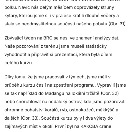
polku. Navíc nás celým měsícem doprovázely struny
kytary, kterou jsme si i v pralese krátili dlouhé večery a
stala se neodmyslitelnou součástí našeho pobytu (Obr. 31).
Zbývající týden na BRC se nesl ve znamení analýzy dat.
Naše pozorování z terénu jsme museli statisticky
vyhodnotit a připravit si prezentaci, která byla cílem
celého kurzu.
Díky tomu, že jsme pracovali v týmech, jsme měli v
průběhu kurzu čas i na zpestření programu. Vypravili jsme
se tak například do Madangu na lokální tržiště (Obr. 32)
nebo šnorchlovat na nedaleký ostrov, kde jsme pozorovali
ohromné bohatství korálů, ryb, ostnokožců, měkkýšů a
dalších (Obr. 33). Součástí kurzu byly i dva výlety do
zajímavých míst v okolí. První byl na KAKOBA crane,