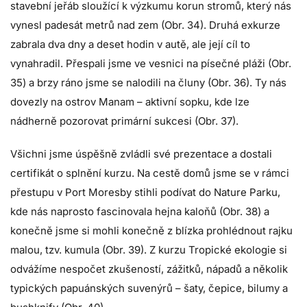
stavební jeřáb sloužící k výzkumu korun stromů, který nás
vynesl padesát metrů nad zem (Obr. 34). Druhá exkurze
zabrala dva dny a deset hodin v autě, ale její cíl to
vynahradil. Přespali jsme ve vesnici na písečné pláži (Obr.
35) a brzy ráno jsme se nalodili na čluny (Obr. 36). Ty nás
dovezly na ostrov Manam – aktivní sopku, kde lze
nádherně pozorovat primární sukcesi (Obr. 37).
Všichni jsme úspěšně zvládli své prezentace a dostali
certifikát o splnění kurzu. Na cestě domů jsme se v rámci
přestupu v Port Moresby stihli podívat do Nature Parku,
kde nás naprosto fascinovala hejna kaloňů (Obr. 38) a
konečně jsme si mohli konečně z blízka prohlédnout rajku
malou, tzv. kumula (Obr. 39). Z kurzu Tropické ekologie si
odvážíme nespočet zkušeností, zážitků, nápadů a několik
typických papuánských suvenýrů – šaty, čepice, bilumy a