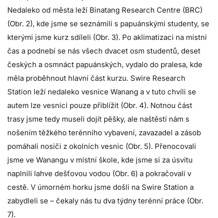
Nedaleko od města leží Binatang Research Centre (BRC)
(Obr. 2), kde jsme se seznámili s papuánskými studenty, se
kterými jsme kurz sdíleli (Obr. 3). Po aklimatizaci na místní
čas a podnebí se nás všech dvacet osm studentů, deset
českých a osmnáct papuánských, vydalo do pralesa, kde
měla proběhnout hlavní část kurzu. Swire Research
Station leží nedaleko vesnice Wanang a v tuto chvíli se
autem lze vesnici pouze přiblížit (Obr. 4). Notnou část
trasy jsme tedy museli dojít pěšky, ale naštěstí nám s
nošením těžkého terénního vybavení, zavazadel a zásob
pomáhali nosiči z okolních vesnic (Obr. 5). Přenocovali
jsme ve Wanangu v místní škole, kde jsme si za úsvitu
naplnili lahve dešťovou vodou (Obr. 6) a pokračovali v
cestě. V úmorném horku jsme došli na Swire Station a
zabydleli se – čekaly nás tu dva týdny terénní práce (Obr.
7).