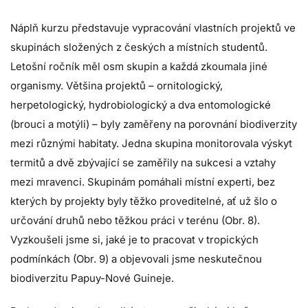
Náplň kurzu představuje vypracování vlastních projektů ve
skupinách složených z českých a místních studentů.
Letošní ročník měl osm skupin a každá zkoumala jiné
organismy. Většina projektů – ornitologický,
herpetologický, hydrobiologický a dva entomologické
(brouci a motýli) – byly zaměřeny na porovnání biodiverzity
mezi různými habitaty. Jedna skupina monitorovala výskyt
termitů a dvě zbývající se zaměřily na sukcesi a vztahy
mezi mravenci. Skupinám pomáhali místní experti, bez
kterých by projekty byly těžko proveditelné, ať už šlo o
určování druhů nebo těžkou práci v terénu (Obr. 8).
Vyzkoušeli jsme si, jaké je to pracovat v tropických
podmínkách (Obr. 9) a objevovali jsme neskutečnou
biodiverzitu Papuy-Nové Guineje.