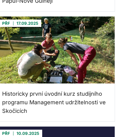
Papui-Nové Guineji
PŘF
17.09.2025
Historicky první úvodní kurz studijního
programu Management udržitelnosti ve
Skočicích
PŘF
10.09.2025