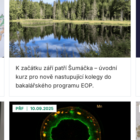
K začátku září patří Šumáčka – úvodní
kurz pro nově nastupující kolegy do
bakalářského programu EOP.
PŘF
10.09.2025