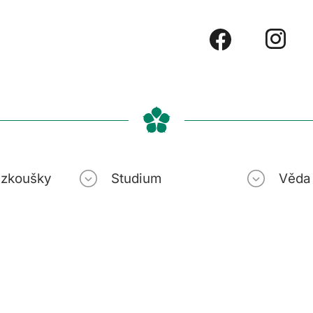
í zkoušky
Studium
Věda