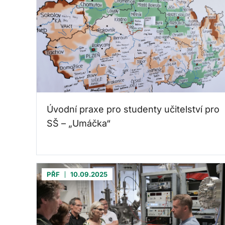
Úvodní praxe pro studenty učitelství pro
SŠ – „Umáčka“
PŘF
10.09.2025