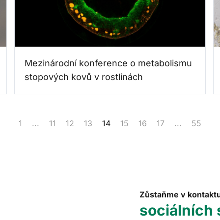
Mezinárodní konference o metabolismu
stopových kovů v rostlinách
1
...
11
12
13
14
15
16
17
...
55
Zůstaňme v kontakt
sociálních 