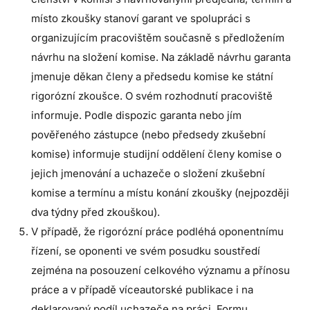
místo zkoušky stanoví garant ve spolupráci s
organizujícím pracovištěm současně s předložením
návrhu na složení komise. Na základě návrhu garanta
jmenuje děkan členy a předsedu komise ke státní
rigorózní zkoušce. O svém rozhodnutí pracoviště
informuje. Podle dispozic garanta nebo jím
pověřeného zástupce (nebo předsedy zkušební
komise) informuje studijní oddělení členy komise o
jejich jmenování a uchazeče o složení zkušební
komise a termínu a místu konání zkoušky (nejpozději
dva týdny před zkouškou).
V případě, že rigorózní práce podléhá oponentnímu
řízení, se oponenti ve svém posudku soustředí
zejména na posouzení celkového významu a přínosu
práce a v případě víceautorské publikace i na
deklarovaný podíl uchazeče na práci. Formu