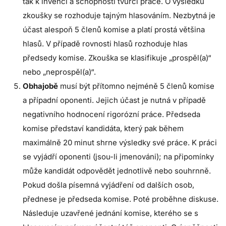
tak k invenci a schopnosti tvůrčí práce. O výsledku
zkoušky se rozhoduje tajným hlasováním. Nezbytná je
účast alespoň 5 členů komise a platí prostá většina
hlasů. V případě rovnosti hlasů rozhoduje hlas
předsedy komise. Zkouška se klasifikuje „prospěl(a)“
nebo „neprospěl(a)“.
Obhajobě
musí být přítomno nejméně 5 členů komise
a případní oponenti. Jejich účast je nutná v případě
negativního hodnocení rigorózní práce. Předseda
komise představí kandidáta, který pak během
maximálně 20 minut shrne výsledky své práce. K práci
se vyjádří oponenti (jsou-li jmenováni); na připomínky
může kandidát odpovědět jednotlivě nebo souhrnně.
Pokud došla písemná vyjádření od dalších osob,
přednese je předseda komise. Poté proběhne diskuse.
Následuje uzavřené jednání komise, kterého se s