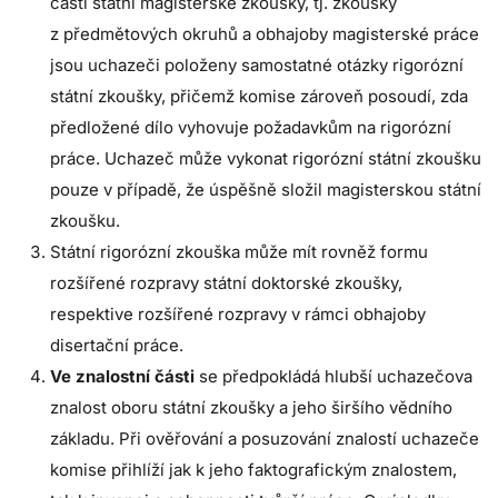
části státní magisterské zkoušky, tj. zkoušky
z předmětových okruhů a obhajoby magisterské práce
jsou uchazeči položeny samostatné otázky rigorózní
státní zkoušky, přičemž komise zároveň posoudí, zda
předložené dílo vyhovuje požadavkům na rigorózní
práce. Uchazeč může vykonat rigorózní státní zkoušku
pouze v případě, že úspěšně složil magisterskou státní
zkoušku.
Státní rigorózní zkouška může mít rovněž formu
rozšířené rozpravy státní doktorské zkoušky,
respektive rozšířené rozpravy v rámci obhajoby
disertační práce.
Ve znalostní části
se předpokládá hlubší uchazečova
znalost oboru státní zkoušky a jeho širšího vědního
základu. Při ověřování a posuzování znalostí uchazeče
komise přihlíží jak k jeho faktografickým znalostem,