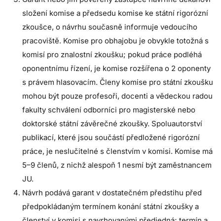
složení komise a předsedu komise ke státní rigorózní
zkoušce, o návrhu současně informuje vedoucího
pracoviště. Komise pro obhajobu je obvykle totožná s
komisí pro znalostní zkoušku; pokud práce podléhá
oponentnímu řízení, je komise rozšířena o 2 oponenty
s právem hlasovacím. Členy komise pro státní zkoušku
mohou být pouze profesoři, docenti a vědeckou radou
fakulty schválení odborníci pro magisterské nebo
doktorské státní závěrečné zkoušky. Spoluautorství
publikací, které jsou součástí předložené rigorózní
práce, je neslučitelné s členstvím v komisi. Komise má
5–9 členů, z nichž alespoň 1 nesmí být zaměstnancem
JU.
Návrh podává garant v dostatečném předstihu před
předpokládaným termínem konání státní zkoušky a
členství v komisi s navrhovanými předjedná; termín a