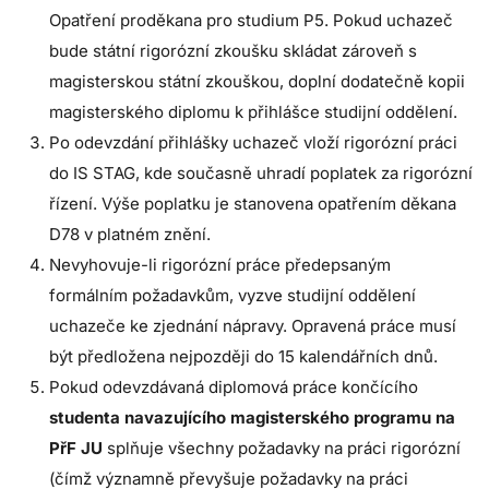
Opatření proděkana pro studium P5. Pokud uchazeč
bude státní rigorózní zkoušku skládat zároveň s
magisterskou státní zkouškou, doplní dodatečně kopii
magisterského diplomu k přihlášce studijní oddělení.
Po odevzdání přihlášky uchazeč vloží rigorózní práci
do IS STAG, kde současně uhradí poplatek za rigorózní
řízení. Výše poplatku je stanovena opatřením děkana
D78 v platném znění.
Nevyhovuje-li rigorózní práce předepsaným
formálním požadavkům, vyzve studijní oddělení
uchazeče ke zjednání nápravy. Opravená práce musí
být předložena nejpozději do 15 kalendářních dnů.
Pokud odevzdávaná diplomová práce končícího
studenta navazujícího magisterského programu
na
PřF JU
splňuje všechny požadavky na práci rigorózní
(čímž významně převyšuje požadavky na práci