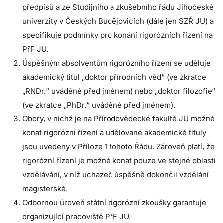
předpisů a ze Studijního a zkušebního řádu Jihočeské
univerzity v Českých Budějovicích (dále jen SZŘ JU) a
specifikuje podmínky pro konání rigorózních řízení na
PřF JU.
Úspěšným absolventům rigorózního řízení se uděluje
akademický titul „doktor přírodních věd“ (ve zkratce
„RNDr.“ uváděné před jménem) nebo „doktor filozofie“
(ve zkratce „PhDr.“ uváděné před jménem).
Obory, v nichž je na Přírodovědecké fakultě JU možné
konat rigorózní řízení a udělované akademické tituly
jsou uvedeny v Příloze 1 tohoto Řádu. Zároveň platí, že
rigorózní řízení je možné konat pouze ve stejné oblasti
vzdělávání, v níž uchazeč úspěšně dokončil vzdělání
magisterské.
Odbornou úroveň státní rigorózní zkoušky garantuje
organizující pracoviště PřF JU.