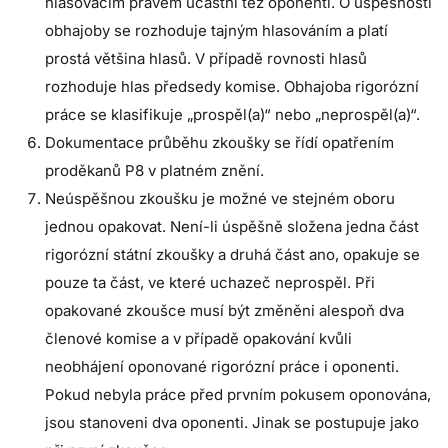
hlasovacím právem účastní též oponenti. O úspěšnosti
obhajoby se rozhoduje tajným hlasováním a platí
prostá většina hlasů. V případě rovnosti hlasů
rozhoduje hlas předsedy komise. Obhajoba rigorózní
práce se klasifikuje „prospěl(a)“ nebo „neprospěl(a)“.
Dokumentace průběhu zkoušky se řídí opatřením
proděkanů P8 v platném znění.
Neúspěšnou zkoušku je možné ve stejném oboru
jednou opakovat. Není-li úspěšně složena jedna část
rigorózní státní zkoušky a druhá část ano, opakuje se
pouze ta část, ve které uchazeč neprospěl. Při
opakované zkoušce musí být změněni alespoň dva
členové komise a v případě opakování kvůli
neobhájení oponované rigorózní práce i oponenti.
Pokud nebyla práce před prvním pokusem oponována,
jsou stanoveni dva oponenti. Jinak se postupuje jako