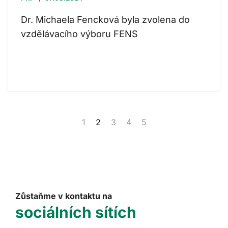
Dr. Michaela Fencková byla zvolena do
vzdělávacího výboru FENS
1
2
3
4
5
Zůstaňme v kontaktu na
sociálních sítích